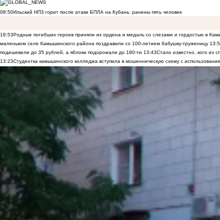
08:50
Ильский НПЗ горит после атаки БПЛА на Кубань: ранены пять человек
18:53
Родные погибших героев приняли их ордена и медаль со слезами и гордостью в Ка
маленьком селе Камышинского района поздравили со 100-летием бабушку-труженицу
13:
подешевели до 35 рублей, а яблоки подорожали до 180-ти
13:43
Стало известно, кого из
13:23
Студентка камышинского колледжа вступила в мошенническую схему с использование