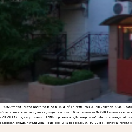
10:09
Жителям центра Волгограда дали 10 дней на демонтаж кондиционеров
09:38
В Камы
области заинтересовал дом на улице Базарова, 160 в Камышине
09:04
В Камышине в резу
ФСБ
08:34
Атаку смертоносных БПЛА отразили над Волгоградской областью минувшей но
рассказал, откуда летели украинские дроны на Ярославль
07:59
+32 и ни облачка: погода 