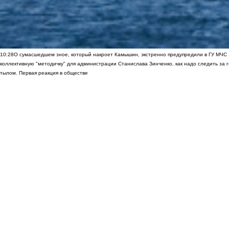
10:28
О сумасшедшем зное, который накроет Камышин, экстренно предупредили в ГУ МЧС
коллективную "методичку" для администрации Станислава Зинченко, как надо следить за 
тылом. Первая реакция в обществе