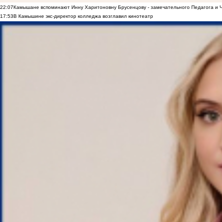
22:07
Камышане вспоминают Инну Харитоновну Брусенцову - замечательного Педагога и 
17:53
В Камышине экс-директор колледжа возглавил кинотеатр