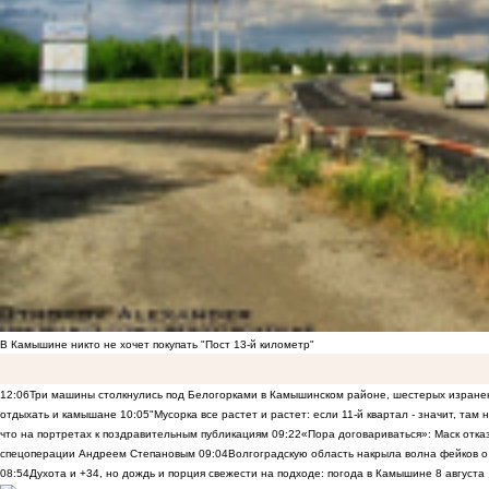
В Камышине никто не хочет покупать "Пост 13-й километр"
12:06
Три машины столкнулись под Белогорками в Камышинском районе, шестерых изранен
отдыхать и камышане
10:05
"Мусорка все растет и растет: если 11-й квартал - значит, там
что на портретах к поздравительным публикациям
09:22
«Пора договариваться»: Маск отказы
спецоперации Андреем Степановым
09:04
Волгоградскую область накрыла волна фейков о
08:54
Духота и +34, но дождь и порция свежести на подходе: погода в Камышине 8 августа