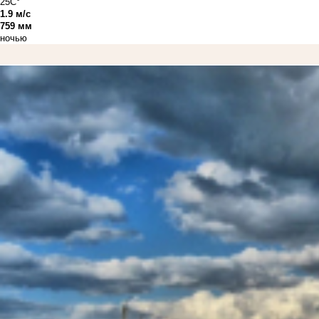
25C°
1.9 м/с
759 мм
ночью