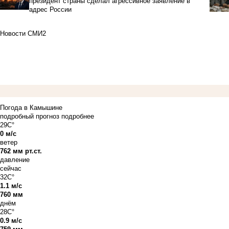
президент страны сделал агрессивное заявление в
адрес России
Новости СМИ2
Погода в Камышине
подробный прогноз
подробнее
29C°
0 м/с
ветер
762 мм рт.ст.
давление
сейчас
32C°
1.1 м/с
760 мм
днём
28C°
0.9 м/с