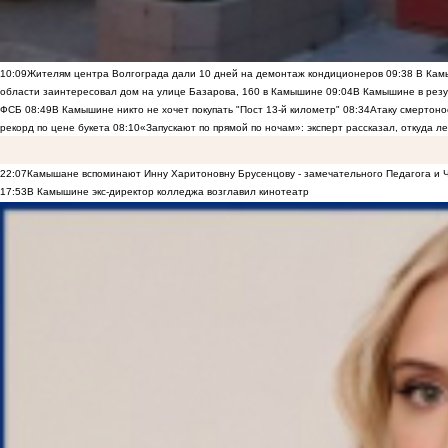
10:09
Жителям центра Волгограда дали 10 дней на демонтаж кондиционеров
09:38
В Камы
области заинтересовал дом на улице Базарова, 160 в Камышине
09:04
В Камышине в резу
ФСБ
08:49
В Камышине никто не хочет покупать "Пост 13-й километр"
08:34
Атаку смертоно
рекорд по цене букета
08:10
«Запускают по прямой по ночам»: эксперт рассказал, откуда 
22:07
Камышане вспоминают Инну Харитоновну Брусенцову - замечательного Педагога и 
17:53
В Камышине экс-директор колледжа возглавил кинотеатр