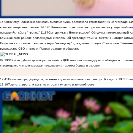
15:00
Почему нельзя выбрасывать выбитые зубы, рассказала стоматолог из Волгограда
14
в это несовершеннолетних
14:32
В Камышине госавтоинспекторы вышли на улицы пообщать
пытавшийся сбыть "трояна"
11:37
Сын депутата Волгоградской Облдумы, потомственный ка
Камышинском районе близок к двум с половиной претендентам на "место"
10:36
Для камы
Камышина составляют коллективную "методичку" для администрации Станислава Зинченко,
руководстве СВО и тылом. Первая реакция в обществе
09:19
349 млн рублей ценой увольнений: в ДНР массово ликвидируют и объединяют школы
утверждают, что для камышан подешевела тарелка борща и окрошки
19:41
Камышан предупредили, по каким адресам отключат свет завтра, 6 августа
19:35
Глав
17:10
Тошнота, рвота и сыпь: чем грозит купание в зеленой реке