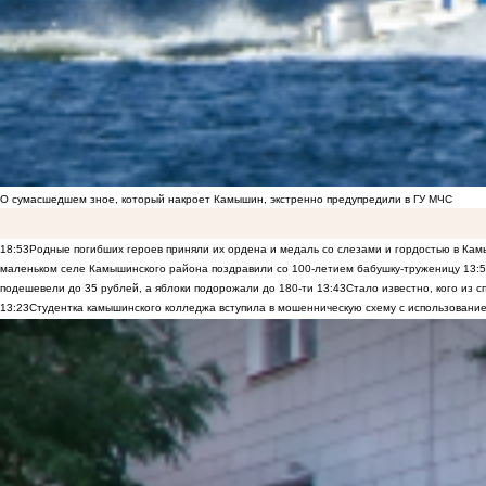
О сумасшедшем зное, который накроет Камышин, экстренно предупредили в ГУ МЧС
18:53
Родные погибших героев приняли их ордена и медаль со слезами и гордостью в Ка
маленьком селе Камышинского района поздравили со 100-летием бабушку-труженицу
13:
подешевели до 35 рублей, а яблоки подорожали до 180-ти
13:43
Стало известно, кого из
13:23
Студентка камышинского колледжа вступила в мошенническую схему с использование