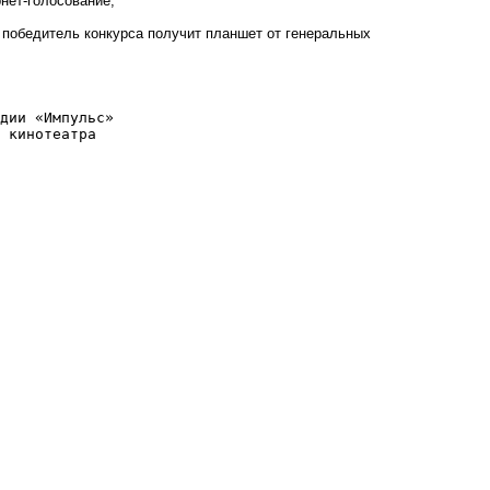
нет-голосование,
 победитель конкурса получит планшет от генеральных
удии «Импульс»
 кинотеатра