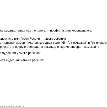
не касаться лица чем попало для профилактики коронавируса
апомнить имя Героя России - нашего земляка
тношении замов начальников двух колоний - "об овчарках" и "об иконос
приехать в ночную очередь на крыльцо онкодиспансера, - камышане
я чудесная улыбка ребенка"