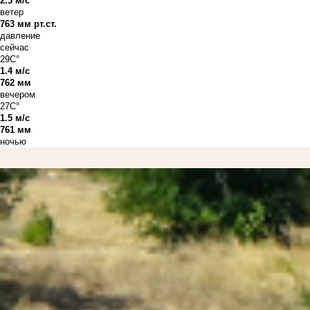
2.3 м/с
ветер
763 мм рт.ст.
давление
сейчас
29C°
1.4 м/с
762 мм
вечером
27C°
1.5 м/с
761 мм
ночью