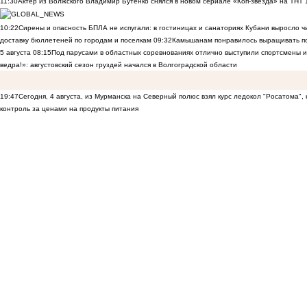
11:30
Актер из Волжского Владимир Бутенко снялся в новом сериале «Коп-звезда» на ТНТ
10:22
Сирены и опасность БПЛА не испугали: в гостиницах и санаториях Кубани выросло 
доставку бюллетеней по городам и поселкам
09:32
Камышанам понравилось выращивать п
5 августа
08:15
Под парусами в областных соревнованиях отлично выступили спортсмены 
ведра!»: августовский сезон груздей начался в Волгоградской области
19:47
Сегодня, 4 августа, из Мурманска на Северный полюс взял курс ледокол "Росатома",
контроль за ценами на продукты питания