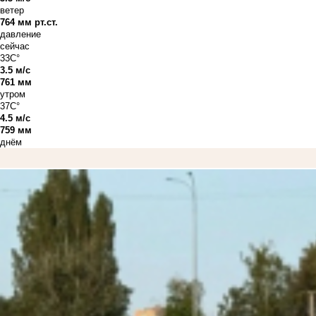
ветер
764 мм рт.ст.
давление
сейчас
33C°
3.5 м/с
761 мм
утром
37C°
4.5 м/с
759 мм
днём