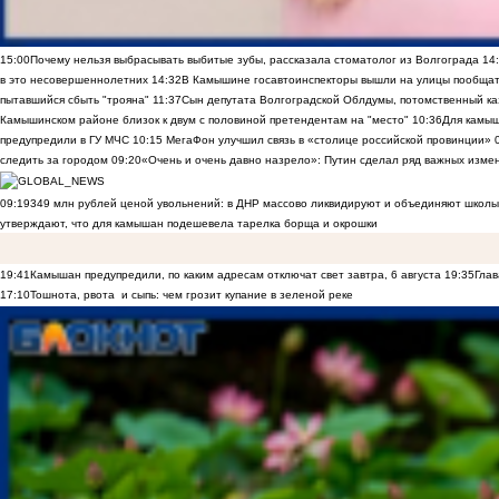
15:00
Почему нельзя выбрасывать выбитые зубы, рассказала стоматолог из Волгограда
14
в это несовершеннолетних
14:32
В Камышине госавтоинспекторы вышли на улицы пообщать
пытавшийся сбыть "трояна"
11:37
Сын депутата Волгоградской Облдумы, потомственный ка
Камышинском районе близок к двум с половиной претендентам на "место"
10:36
Для камы
предупредили в ГУ МЧС
10:15
МегаФон улучшил связь в «столице российской провинции»
следить за городом
09:20
«Очень и очень давно назрело»: Путин сделал ряд важных изме
09:19
349 млн рублей ценой увольнений: в ДНР массово ликвидируют и объединяют школы
утверждают, что для камышан подешевела тарелка борща и окрошки
19:41
Камышан предупредили, по каким адресам отключат свет завтра, 6 августа
19:35
Глав
17:10
Тошнота, рвота и сыпь: чем грозит купание в зеленой реке