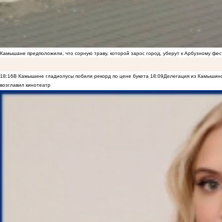
Камышане предположили, что сорную траву, которой зарос город, уберут к Арбузному фе
18:16
В Камышине гладиолусы побили рекорд по цене букета
18:09
Делегация из Камышинс
возглавил кинотеатр