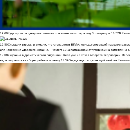
17:00
Куда пропали цветущие лотосы со знаменитого озера под Волгоградом
16:52
В Камы
16:50
Слышали взрывы и думали, что снова летят БПЛА: жильцы сгоревшей парковки расск
для нанесения ударов по Украине, - Reuters
12:11
Камышанам-отпускникам на заметку: на К
12:08
«Украина в драматической ситуации»: Киев уже не хочет возврата территорий, Зелен
надо потратить на сборы ребенка в школу
11:32
Откуда идет иссушающий зной на Камыши