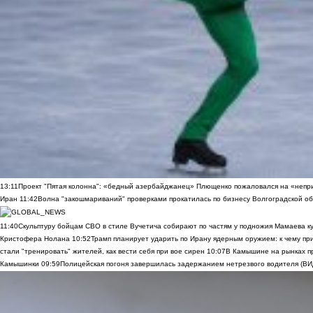
13:11
Проект "Пятая колонна": «бедный азербайджанец» Плющенко пожаловался на «непри
Иран
11:42
Волна "закошмариваний" проверками прокатилась по бизнесу Волгоградской обла
11:40
Скульптуру бойцам СВО в стиле Вучетича собирают по частям у подножия Мамаева к
Кристофера Нолана
10:52
Трамп планирует ударить по Ирану ядерным оружием: к чему при
стали "тренировать" жителей, как вести себя при вое сирен
10:07
В Камышине на рынках п
Камышинки
09:59
Полицейская погоня завершилась задержанием нетрезвого водителя (В