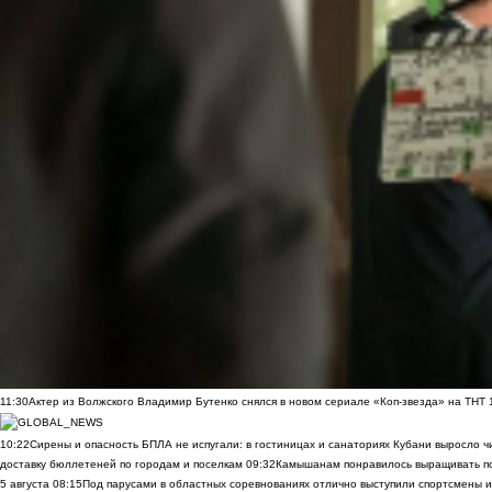
11:30
Актер из Волжского Владимир Бутенко снялся в новом сериале «Коп-звезда» на ТНТ
10:22
Сирены и опасность БПЛА не испугали: в гостиницах и санаториях Кубани выросло 
доставку бюллетеней по городам и поселкам
09:32
Камышанам понравилось выращивать п
5 августа
08:15
Под парусами в областных соревнованиях отлично выступили спортсмены 