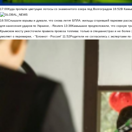
17:00
Куда пропали цветущие лотосы со знаменитого озера под Волгоградом
16:52
В Камы
16:50
Слышали взрывы и думали, что снова летят БПЛА: жильцы сгоревшей парковки расск
для нанесения ударов по Украине, - Reuters
13:38
Камышане предположили, что сорную трав
Крымском мосту ужесточили правила провоза топлива: только в спецканистрах и не более
умоляет о перемирии, - "Блокнот - Россия"
11:52
Родители не согласились с экспертами по