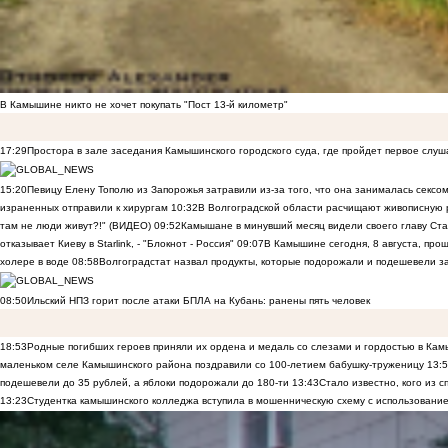
В Камышине никто не хочет покупать "Пост 13-й километр"
17:29
Простора в зале заседания Камышинского городского суда, где пройдет первое слуш
15:20
Певицу Елену Тополю из Запорожья затравили из-за того, что она занималась сексом
израненных отправили к хирургам
10:32
В Волгоградской области расчищают живописную р
там не люди живут?!" (ВИДЕО)
09:52
Камышане в минувший месяц видели своего главу Ста
отказывает Киеву в Starlink, - "Блокнот - Россия"
09:07
В Камышине сегодня, 8 августа, пр
холере в воде
08:58
Волгоградстат назвал продукты, которые подорожали и подешевели 
08:50
Ильский НПЗ горит после атаки БПЛА на Кубань: ранены пять человек
18:53
Родные погибших героев приняли их ордена и медаль со слезами и гордостью в Ка
маленьком селе Камышинского района поздравили со 100-летием бабушку-труженицу
13:
подешевели до 35 рублей, а яблоки подорожали до 180-ти
13:43
Стало известно, кого из
13:23
Студентка камышинского колледжа вступила в мошенническую схему с использование