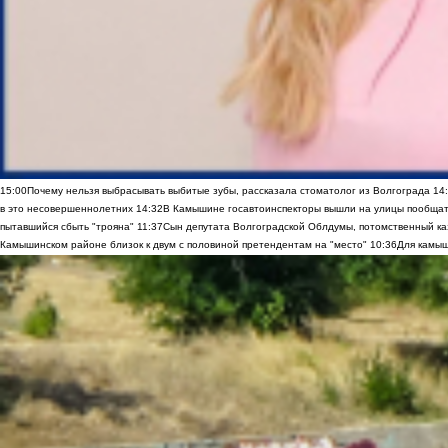
15:00
Почему нельзя выбрасывать выбитые зубы, рассказала стоматолог из Волгограда
14
в это несовершеннолетних
14:32
В Камышине госавтоинспекторы вышли на улицы пообщать
пытавшийся сбыть "трояна"
11:37
Сын депутата Волгоградской Облдумы, потомственный ка
Камышинском районе близок к двум с половиной претендентам на "место"
10:36
Для камыш