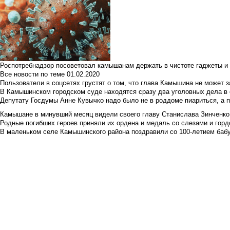
Роспотребнадзор посоветовал камышанам держать в чистоте гаджеты и 
Все новости по теме
01.02.2020
Пользователи в соцсетях грустят о том, что глава Камышина не может з
В Камышинском городском суде находятся сразу два уголовных дела в о
Депутату Госдумы Анне Кувычко надо было не в роддоме пиариться, а 
Камышане в минувший месяц видели своего главу Станислава Зинченко р
Родные погибших героев приняли их ордена и медаль со слезами и гор
В маленьком селе Камышинского района поздравили со 100-летием баб