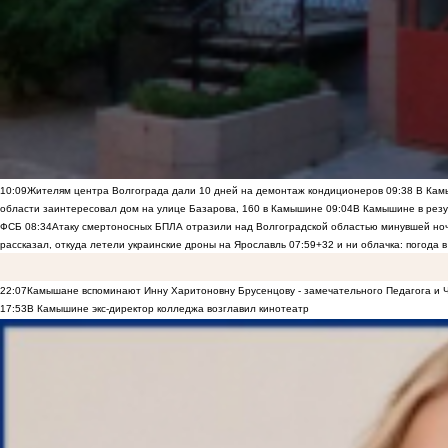
10:09
Жителям центра Волгограда дали 10 дней на демонтаж кондиционеров
09:38
В Камы
области заинтересовал дом на улице Базарова, 160 в Камышине
09:04
В Камышине в резу
ФСБ
08:34
Атаку смертоносных БПЛА отразили над Волгоградской областью минувшей но
рассказал, откуда летели украинские дроны на Ярославль
07:59
+32 и ни облачка: погода 
22:07
Камышане вспоминают Инну Харитоновну Брусенцову - замечательного Педагога и 
17:53
В Камышине экс-директор колледжа возглавил кинотеатр