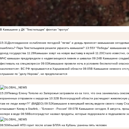
В Камышине у ДК "Текстильщик" фонтан "протух"
15:31
Долгожданное ослабление погодной "печки" и дождь принесет камышанам сегодняш
ошиблись? Парк Текстильщиков решили украсить камышом?
13:55
У "Победы" камышанам п
доход государства
11:28
Камышан зовут на новую выставку в музей
11:20
Стало известно, 
МЧС камышан предупредили о надвигающихся ливнях и шквалах
09:24
В Камышине сладкий 
фестиваль на спецэкспрессе
09:03
Камышане провели ночь в условиях беспилотной опасн
захлопнется»: ВС РФ прорываются в Харьковской области
08:05
В Камышине немного отст
слушание по "делу Норова", не предполагается
15:20
Певицу Елену Тополю из Запорожья затравили из-за того, что она занималась сексом
израненных отправили к хирургам
10:32
В Волгоградской области расчищают живописную р
там не люди живут?!" (ВИДЕО)
09:52
Камышане в минувший месяц видели своего главу Ста
отказывает Киеву в Starlink, - "Блокнот - Россия"
09:07
В Камышине сегодня, 8 августа, пр
холере в воде
08:58
Волгоградстат назвал продукты, которые подорожали и подешевели 
08:50
Ильский НПЗ горит после атаки БПЛА на Кубань: ранены пять человек