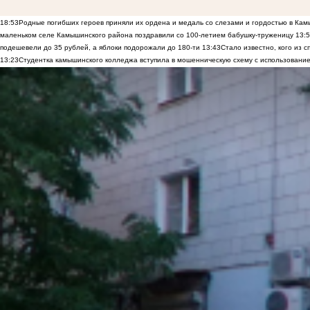
18:53
Родные погибших героев приняли их ордена и медаль со слезами и гордостью в Ка
маленьком селе Камышинского района поздравили со 100-летием бабушку-труженицу
13:
подешевели до 35 рублей, а яблоки подорожали до 180-ти
13:43
Стало известно, кого из
13:23
Студентка камышинского колледжа вступила в мошенническую схему с использование