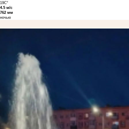
19C°
4.5 м/с
762 мм
ночью