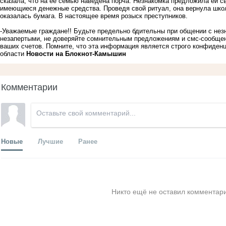
сказала, что на ее семью наведена порча. Незнакомка предложила ей с
имеющиеся денежные средства. Проведя свой ритуал, она вернула школь
оказалась бумага. В настоящее время розыск преступников.
-Уважаемые граждане!! Будьте предельно бдительны при общении с нез
незапертыми, не доверяйте сомнительным предложениям и смс-сообщен
ваших счетов. Помните, что эта информация является строго конфиден
области
Новости на Блoкнoт-Камышин
Комментарии
Новые
Лучшие
Ранее
Никто ещё не оставил комментари