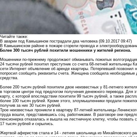
Читайте также:
В аварии под Камышином пострадали два человека
(09.10.2017 09:47)
В Камышинском районе в пожаре сгорели провода и электрооборудован
Более 300 тысяч рублей похитили мошенники у жителей региона.
Мошенники по-прежнему продолжают обманывать пожилых волгоградцев
24 тысячи рублей похитил преступник со счета 68-летней жительницы 
сети Интернет объявление об аренде квартиры. Потерпевшей позвонил н
попросил сообщить реквизиты счета. Женщина сообщила необходимые д
средства.
Более 200 тысяч рублей похитили двое неизвестных у 81-летнего жите
в торговом центре под предлогом получения денежного перевода. Для э
карту, с которой впоследствии похитили 99 тысяч рублей, а также распл
более 100 тысяч рублей. Кроме этого, злоумышленники продали пожил
получив за них 30 тысяч рублей.
Трое неизвестных проникли в квартиру 87-летней жительницы Ленинског
труда вошли, представившись соц. работниками. В разговоре они предл
пенсионерка отказалась и вышла на лестничную клетку, чтобы позвать 
17 тысяч рублей и скрылись.
Жертвой аферистов стала и 14 - летняя школьница из Михайловского ра