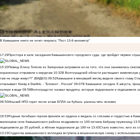
В Камышине никто не хочет покупать "Пост 13-й километр"
17:29
Простора в зале заседания Камышинского городского суда, где пройдет первое слуш
15:20
Певицу Елену Тополю из Запорожья затравили из-за того, что она занималась сексом
израненных отправили к хирургам
10:32
В Волгоградской области расчищают живописную р
там не люди живут?!" (ВИДЕО)
09:52
Камышане в минувший месяц видели своего главу Ста
отказывает Киеву в Starlink, - "Блокнот - Россия"
09:07
В Камышине сегодня, 8 августа, пр
холере в воде
08:58
Волгоградстат назвал продукты, которые подорожали и подешевели 
08:50
Ильский НПЗ горит после атаки БПЛА на Кубань: ранены пять человек
18:53
Родные погибших героев приняли их ордена и медаль со слезами и гордостью в Ка
маленьком селе Камышинского района поздравили со 100-летием бабушку-труженицу
13:
подешевели до 35 рублей, а яблоки подорожали до 180-ти
13:43
Стало известно, кого из
13:23
Студентка камышинского колледжа вступила в мошенническую схему с использование