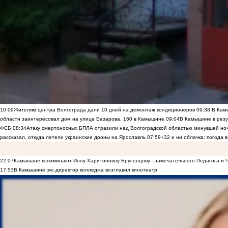
10:09
Жителям центра Волгограда дали 10 дней на демонтаж кондиционеров
09:38
В Камы
области заинтересовал дом на улице Базарова, 160 в Камышине
09:04
В Камышине в резу
ФСБ
08:34
Атаку смертоносных БПЛА отразили над Волгоградской областью минувшей но
рассказал, откуда летели украинские дроны на Ярославль
07:59
+32 и ни облачка: погода 
22:07
Камышане вспоминают Инну Харитоновну Брусенцову - замечательного Педагога и 
17:53
В Камышине экс-директор колледжа возглавил кинотеатр