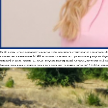
15:00
Почему нельзя выбрасывать выбитые зубы, рассказала стоматолог из Волгограда
14
в это несовершеннолетних
14:32
В Камышине госавтоинспекторы вышли на улицы пообщать
пытавшийся сбыть "трояна"
11:37
Сын депутата Волгоградской Облдумы, потомственный ка
Камышинском районе близок к двум с половиной претендентам на "место"
10:36
Для камыш