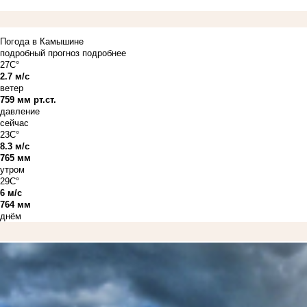
Погода в Камышине
подробный прогноз
подробнее
27C°
2.7 м/с
ветер
759 мм рт.ст.
давление
сейчас
23C°
8.3 м/с
765 мм
утром
29C°
6 м/с
764 мм
днём