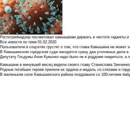
Роспотребнадзор посоветовал камышанам держать в чистоте гаджеты и 
Все новости по теме
01.02.2020
Пользователи в соцсетях грустят о том, что глава Камышина не может з
В Камышинском городском суде находятся сразу два уголовных дела в о
Депутату Госдумы Анне Кувычко надо было не в роддоме пиариться, а 
Камышане в минувший месяц видели своего главу Станислава Зинченко р
Родные погибших героев приняли их ордена и медаль со слезами и гор
В маленьком селе Камышинского района поздравили со 100-летием баб