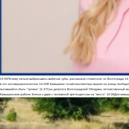
15:00
Почему нельзя выбрасывать выбитые зубы, рассказала стоматолог из Волгограда
14
в это несовершеннолетних
14:32
В Камышине госавтоинспекторы вышли на улицы пообщать
пытавшийся сбыть "трояна"
11:37
Сын депутата Волгоградской Облдумы, потомственный ка
Камышинском районе близок к двум с половиной претендентам на "место"
10:36
Для камыш