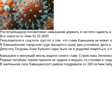
Роспотребнадзор посоветовал камышанам держать в чистоте гаджеты и 
Все новости по теме
01.02.2020
Пользователи в соцсетях грустят о том, что глава Камышина не может з
В Камышинском городском суде находятся сразу два уголовных дела в о
Депутату Госдумы Анне Кувычко надо было не в роддоме пиариться, а 
Камышане в минувший месяц видели своего главу Станислава Зинченко р
Родные погибших героев приняли их ордена и медаль со слезами и гор
В маленьком селе Камышинского района поздравили со 100-летием баб