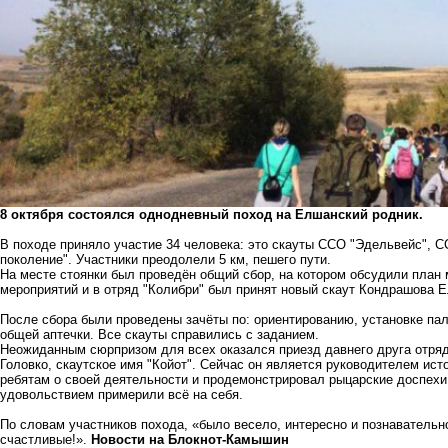
8 октября состоялся однодневный поход на Елшанский родник.
В походе приняло участие 34 человека: это скауты ССО "Эдельвейс", 
поколение". Участники преодолели 5 км, пешего пути.
На месте стоянки был проведён общий сбор, на котором обсудили план 
мероприятий и в отряд "Колибри" был принят новый скаут Кондрашова Е
После сбора были проведены зачёты по: ориентированию, установке пала
общей аптечки. Все скауты справились с заданием.
Неожиданным сюрпризом для всех оказался приезд давнего друга отря
Головко, скаутское имя "Койот". Сейчас он является руководителем ист
ребятам о своей деятельности и продемонстрировал рыцарские доспехи: 
удовольствием примерили всё на себя.
По словам участников похода, «было весело, интересно
и познавательно
счастливые!».
Новости на Блoкнoт-Камышин