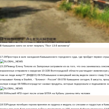
В Камышине никто не хочет покупать "Пост 13-й километр"
17:29
Простора в зале заседания Камышинского городского суда, где пройдет первое слуш
15:20
Певицу Елену Тополю из Запорожья затравили из-за того, что она занималась сексом
израненных отправили к хирургам
10:32
В Волгоградской области расчищают живописную р
там не люди живут?!" (ВИДЕО)
09:52
Камышане в минувший месяц видели своего главу Ста
отказывает Киеву в Starlink, - "Блокнот - Россия"
09:07
В Камышине сегодня, 8 августа, пр
холере в воде
08:58
Волгоградстат назвал продукты, которые подорожали и подешевели 
08:50
Ильский НПЗ горит после атаки БПЛА на Кубань: ранены пять человек
18:53
Родные погибших героев приняли их ордена и медаль со слезами и гордостью в Ка
маленьком селе Камышинского района поздравили со 100-летием бабушку-труженицу
13: