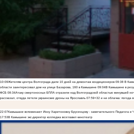
10:09
Жителям центра Волгограда дали 10 дней на демонтаж кондиционеров
09:38
В Камы
области заинтересовал дом на улице Базарова, 160 в Камышине
09:04
В Камышине в резу
ФСБ
08:34
Атаку смертоносных БПЛА отразили над Волгоградской областью минувшей но
рассказал, откуда летели украинские дроны на Ярославль
07:59
+32 и ни облачка: погода 
22:07
Камышане вспоминают Инну Харитоновну Брусенцову - замечательного Педагога и 
17:53
В Камышине экс-директор колледжа возглавил кинотеатр