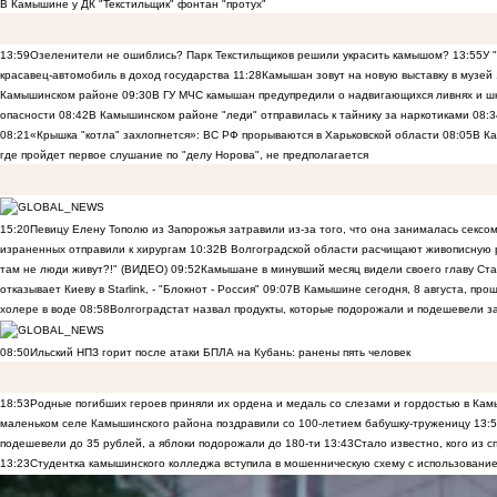
В Камышине у ДК "Текстильщик" фонтан "протух"
13:59
Озеленители не ошиблись? Парк Текстильщиков решили украсить камышом?
13:55
У 
красавец-автомобиль в доход государства
11:28
Камышан зовут на новую выставку в музей
Камышинском районе
09:30
В ГУ МЧС камышан предупредили о надвигающихся ливнях и ш
опасности
08:42
В Камышинском районе "леди" отправилась к тайнику за наркотиками
08:3
08:21
«Крышка "котла" захлопнется»: ВС РФ прорываются в Харьковской области
08:05
В К
где пройдет первое слушание по "делу Норова", не предполагается
15:20
Певицу Елену Тополю из Запорожья затравили из-за того, что она занималась сексом
израненных отправили к хирургам
10:32
В Волгоградской области расчищают живописную р
там не люди живут?!" (ВИДЕО)
09:52
Камышане в минувший месяц видели своего главу Ста
отказывает Киеву в Starlink, - "Блокнот - Россия"
09:07
В Камышине сегодня, 8 августа, пр
холере в воде
08:58
Волгоградстат назвал продукты, которые подорожали и подешевели 
08:50
Ильский НПЗ горит после атаки БПЛА на Кубань: ранены пять человек
18:53
Родные погибших героев приняли их ордена и медаль со слезами и гордостью в Ка
маленьком селе Камышинского района поздравили со 100-летием бабушку-труженицу
13:
подешевели до 35 рублей, а яблоки подорожали до 180-ти
13:43
Стало известно, кого из
13:23
Студентка камышинского колледжа вступила в мошенническую схему с использование