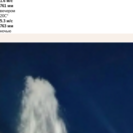
1.6 м/с
761 мм
вечером
20C°
5.3 м/с
763 мм
ночью