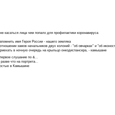
не касаться лица чем попало для профилактики коронавируса
апомнить имя Героя России - нашего земляка
тношении замов начальников двух колоний - "об овчарках" и "об иконос
приехать в ночную очередь на крыльцо онкодиспансера, - камышане
первое слушание по &...
азве что на портрета...
достью в Камышине