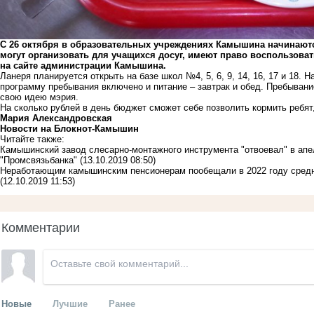
С 26 октября в образовательных учреждениях Камышина начинаются
могут организовать для учащихся досуг, имеют право воспользова
на сайте администрации Камышина.
Ланеря планируется открыть на базе школ №4, 5, 6, 9, 14, 16, 17 и 18. 
программу пребывания включено и питание – завтрак и обед. Пребывани
свою идею мэрия.
На сколько рублей в день бюджет сможет себе позволить кормить ребят,
Мария Александровская
Новости на Блoкнoт-Камышин
Читайте также:
Камышинский завод слесарно-монтажного инструмента "отвоевал" в апе
"Промсвязьбанка"
(13.10.2019 08:50)
Неработающим камышинским пенсионерам пообещали в 2022 году сред
(12.10.2019 11:53)
Комментарии
Новые
Лучшие
Ранее