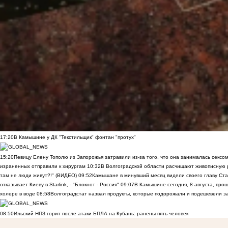
17:20
В Камышине у ДК "Текстильщик" фонтан "протух"
15:20
Певицу Елену Тополю из Запорожья затравили из-за того, что она занималась сексом
израненных отправили к хирургам
10:32
В Волгоградской области расчищают живописную р
там не люди живут?!" (ВИДЕО)
09:52
Камышане в минувший месяц видели своего главу Ста
отказывает Киеву в Starlink, - "Блокнот - Россия"
09:07
В Камышине сегодня, 8 августа, пр
холере в воде
08:58
Волгоградстат назвал продукты, которые подорожали и подешевели 
08:50
Ильский НПЗ горит после атаки БПЛА на Кубань: ранены пять человек