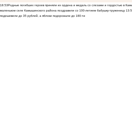
18:53
Родные погибших героев приняли их ордена и медаль со слезами и гордостью в Ка
маленьком селе Камышинского района поздравили со 100-летием бабушку-труженицу
13:
подешевели до 35 рублей, а яблоки подорожали до 180-ти