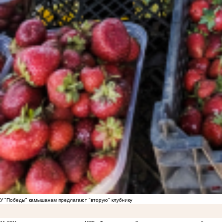
У "Победы" камышанам предлагают "вторую" клубнику