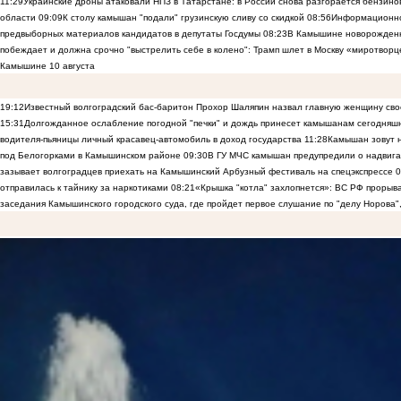
11:29
Украинские дроны атаковали НПЗ в Татарстане: в России снова разгорается бензиновы
области
09:09
К столу камышан "подали" грузинскую сливу со скидкой
08:56
Информационно
предвыборных материалов кандидатов в депутаты Госдумы
08:23
В Камышине новорожденны
побеждает и должна срочно "выстрелить себе в колено": Трамп шлет в Москву «миротворц
Камышине 10 августа
19:12
Известный волгоградский бас-баритон Прохор Шаляпин назвал главную женщину св
15:31
Долгожданное ослабление погодной "печки" и дождь принесет камышанам сегодняш
водителя-пьяницы личный красавец-автомобиль в доход государства
11:28
Камышан зовут н
под Белогорками в Камышинском районе
09:30
В ГУ МЧС камышан предупредили о надвига
зазывает волгоградцев приехать на Камышинский Арбузный фестиваль на спецэкспрессе
0
отправилась к тайнику за наркотиками
08:21
«Крышка "котла" захлопнется»: ВС РФ прорыва
заседания Камышинского городского суда, где пройдет первое слушание по "делу Норова"