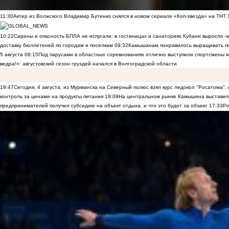
11:30
Актер из Волжского Владимир Бутенко снялся в новом сериале «Коп-звезда» на ТНТ
10:22
Сирены и опасность БПЛА не испугали: в гостиницах и санаториях Кубани выросло 
доставку бюллетеней по городам и поселкам
09:32
Камышанам понравилось выращивать п
5 августа
08:15
Под парусами в областных соревнованиях отлично выступили спортсмены 
ведра!»: августовский сезон груздей начался в Волгоградской области
19:47
Сегодня, 4 августа, из Мурманска на Северный полюс взял курс ледокол "Росатома",
контроль за ценами на продукты питания
18:09
На центральном рынке Камышина выставили
предпринимателей получил субсидию на объект отдыха, и что это будет за объект
17:33
Ро