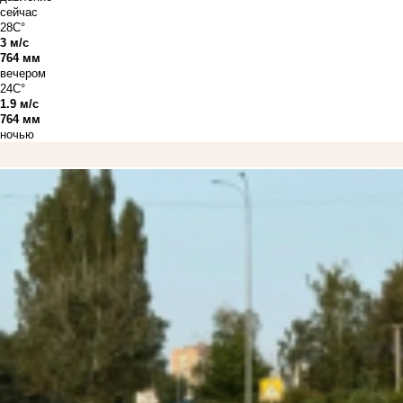
сейчас
28C°
3 м/с
764 мм
вечером
24C°
1.9 м/с
764 мм
ночью