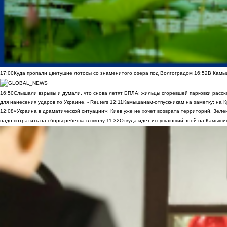
17:00
Куда пропали цветущие лотосы со знаменитого озера под Волгоградом
16:52
В Камы
16:50
Слышали взрывы и думали, что снова летят БПЛА: жильцы сгоревшей парковки расск
для нанесения ударов по Украине, - Reuters
12:11
Камышанам-отпускникам на заметку: на К
12:08
«Украина в драматической ситуации»: Киев уже не хочет возврата территорий, Зелен
надо потратить на сборы ребенка в школу
11:32
Откуда идет иссушающий зной на Камыши