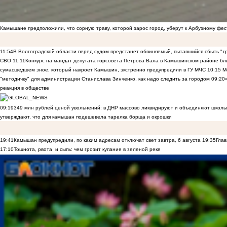
Камышане предположили, что сорную траву, которой зарос город, уберут к Арбузному фе
11:54
В Волгоградской области перед судом предстанет обвиняемый, пытавшийся сбыть "т
СВО
11:11
Конкурс на мандат депутата горсовета Петрова Вала в Камышинском районе бли
сумасшедшем зное, который накроет Камышин, экстренно предупредили в ГУ МЧС
10:15
Ме
"методичку" для администрации Станислава Зинченко, как надо следить за городом
09:20
реакция в обществе
09:19
349 млн рублей ценой увольнений: в ДНР массово ликвидируют и объединяют школы
утверждают, что для камышан подешевела тарелка борща и окрошки
19:41
Камышан предупредили, по каким адресам отключат свет завтра, 6 августа
19:35
Глав
17:10
Тошнота, рвота и сыпь: чем грозит купание в зеленой реке