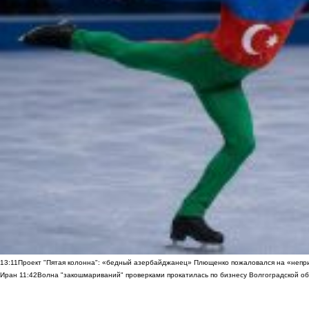
13:11
Проект "Пятая колонна": «бедный азербайджанец» Плющенко пожаловался на «непри
Иран
11:42
Волна "закошмариваний" проверками прокатилась по бизнесу Волгоградской обла