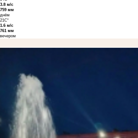
3.8 м/с
759 мм
днём
21C°
1.6 м/с
761 мм
вечером