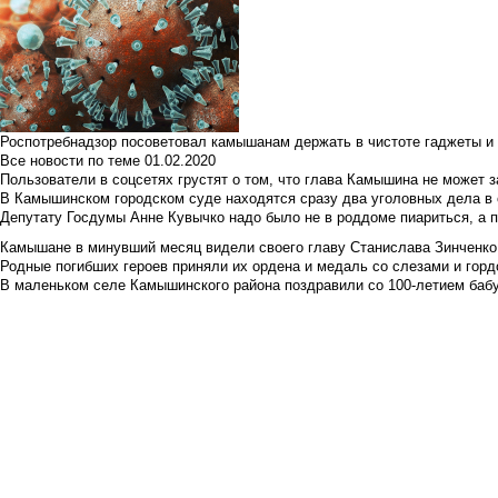
Роспотребнадзор посоветовал камышанам держать в чистоте гаджеты и 
Все новости по теме
01.02.2020
Пользователи в соцсетях грустят о том, что глава Камышина не может з
В Камышинском городском суде находятся сразу два уголовных дела в о
Депутату Госдумы Анне Кувычко надо было не в роддоме пиариться, а 
Камышане в минувший месяц видели своего главу Станислава Зинченко р
Родные погибших героев приняли их ордена и медаль со слезами и гор
В маленьком селе Камышинского района поздравили со 100-летием баб