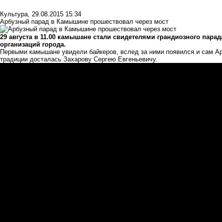
Культура
,
29.08.2015 15:34
Арбузный парад в Камышине прошествовал через мост
29 августа в 11.00 камышане стали свидетелями грандиозного парад
организаций города.
Первыми камышане увидели байкеров, вслед за ними появился и сам Арб
традиции досталась Захарову Сергею Евгеньевичу.