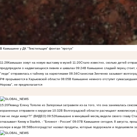
В Камышине у ДК "Текстильщик" фонтан "протух"
11:28
Камышан зовут на новую выставку в музей
11:20
Стало известно, сколько детей отпр
предупредили о надвигающихся ливнях и шквалах
09:24
В Камышине сладкий перец стоит, 
"леди" отправилась к тайнику за наркотиками
08:34
Станислав Зинченко зазывает волгогр
РФ прорываются в Харьковской области
08:05
В Камышине немного отступит сумасшедшая
Норова", не предполагается
15:20
Певицу Елену Тополю из Запорожья затравили из-за того, что она занималась сексом
израненных отправили к хирургам
10:32
В Волгоградской области расчищают живописную р
там не люди живут?!" (ВИДЕО)
09:52
Камышане в минувший месяц видели своего главу Ста
отказывает Киеву в Starlink, - "Блокнот - Россия"
09:07
В Камышине сегодня, 8 августа, пр
холере в воде
08:58
Волгоградстат назвал продукты, которые подорожали и подешевели 