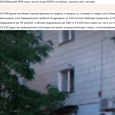
08:50
Ильский НПЗ горит после атаки БПЛА на Кубань: ранены пять человек
18:53
Родные погибших героев приняли их ордена и медаль со слезами и гордостью в Ка
маленьком селе Камышинского района поздравили со 100-летием бабушку-труженицу
13:
подешевели до 35 рублей, а яблоки подорожали до 180-ти
13:43
Стало известно, кого из
13:23
Студентка камышинского колледжа вступила в мошенническую схему с использование