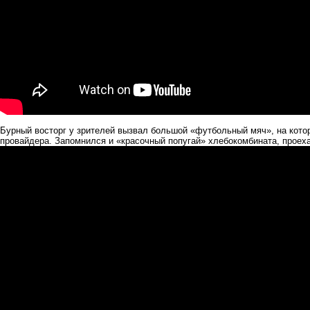
Бурный восторг у зрителей вызвал большой «футбольный мяч», на котор
провайдера. Запомнился и «красочный попугай» хлебокомбината, проех