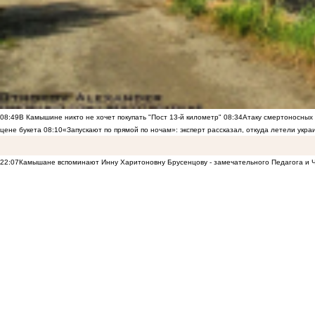
08:49
В Камышине никто не хочет покупать "Пост 13-й километр"
08:34
Атаку смертоносных
цене букета
08:10
«Запускают по прямой по ночам»: эксперт рассказал, откуда летели укр
22:07
Камышане вспоминают Инну Харитоновну Брусенцову - замечательного Педагога и 