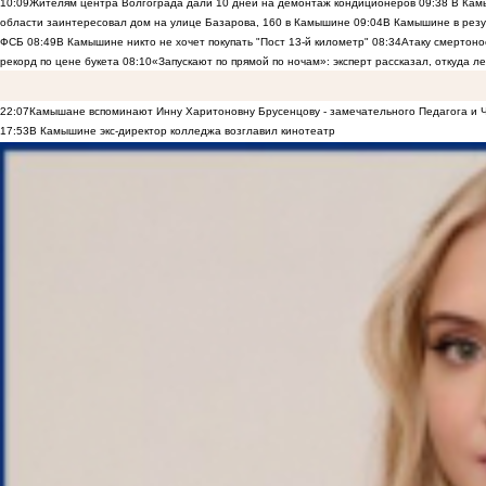
10:09
Жителям центра Волгограда дали 10 дней на демонтаж кондиционеров
09:38
В Камы
области заинтересовал дом на улице Базарова, 160 в Камышине
09:04
В Камышине в резу
ФСБ
08:49
В Камышине никто не хочет покупать "Пост 13-й километр"
08:34
Атаку смертоно
рекорд по цене букета
08:10
«Запускают по прямой по ночам»: эксперт рассказал, откуда 
22:07
Камышане вспоминают Инну Харитоновну Брусенцову - замечательного Педагога и 
17:53
В Камышине экс-директор колледжа возглавил кинотеатр