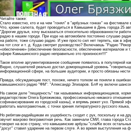
Читайте также:
Стало известно, кто и на чем "гонял" в "арбузных гонках" на фестивал
Что, кроме салюта, будет проводиться в Камышине в День города 25 ав
"Дорогие друзья, хочу высказаться относительно образованности работ
радио в нашем городе. При езде на автомобиле постоянно слушаю ради
на работе, тоже слушаю радио. И уже просто сил нет терпеть, как в эф
на тот слог и т. д. Куда смотрит руководство? Включаешь "Радио "Рекор
«обеспечение» (обеспечение безопасности, обеспечение материалом и т.
эфире Камышинского радио неправильно это произносят!!!"
Такое вполне аргументированное сообщение появилось в популярной ка
Видно, слушателей реально достал доморощенный уровень "говорильщик
информационной сфере, на большие аудитории, и просто обязаны нести
Правда, обсуждающие пост, похоже, ничего толком не поняли в ошибках
камышинского радио "ФМ": "
Александр Элизаров
. Бл# ну включи шансон
На самом деле "пещерность" так называемых информационщиков, корм
редакторством Олега Брязжикова, профессионально никакого отношени
софинансирование из городской казны), и впрямь режет ухо. Прямой эфи
работать малограмотным, с точки зрения литературного русского языка,
Но ребятам-радийщикам их ущербность сходит с рук, поскольку и на 
звучит махрово безграмотная речь. Как замечали СМИ, глава города Ст
говорил на всю страну, что камышинские арбузы "слаЖе всех остальных
"досуг" ставил ударение на первом слоге. А во время выступления на