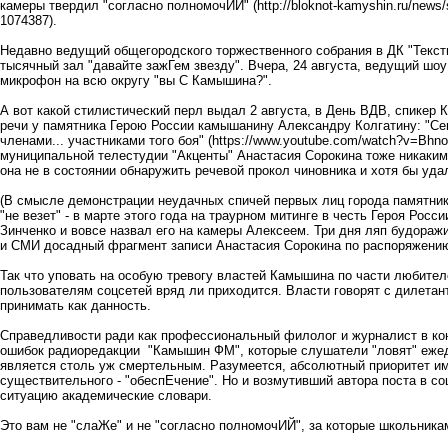
камеры твердил "согласно полномочИЙ" (
http://bloknot-kamyshin.ru/new
1074387
).
Недавно ведущий общегородского торжественного собрания в ДК "Тексти
тысячный зал "давайте зажГем звезду". Вчера, 24 августа, ведущий шоу
микрофон на всю округу "вы С Камышина?".
А вот какой стилистический перл выдал 2 августа, в День ВДВ, спике
речи у памятника Герою России камышанину Александру Колгатину: "С
членами... участниками того боя" (
https://www.youtube.com/watch?v=Bh
муниципальной телестудии "Акценты" Анастасия Сорокина тоже никаким
она не в состоянии обнаружить речевой прокол чиновника и хотя бы удал
(В смысле демонстрации неудачных спичей первых лиц города памятн
"не везет" - в марте этого года на траурном митинге в честь Героя Ро
Зинченко и вовсе назвал его на камеры Алексеем. Три дня ляп будоражи
и СМИ досадный фрагмент записи Анастасия Сорокина по распоряжению 
Так что уповать на особую тревогу властей Камышина по части любит
пользователям соцсетей вряд ли приходится. Власти говорят с дилетан
принимать как данность.
Справедливости ради как профессиональный филолог и журналист в кон
ошибок радиоредакции "Камышин ФМ", которые слушатели "ловят" ежед
является столь уж смертельным. Разумеется, абсолютный приоритет име
существительного - "обеспЕчение". Но и возмутивший автора поста в со
ситуацию академические словари.
Это вам не "слаЖе" и не "согласно полномочИЙ", за которые школьника