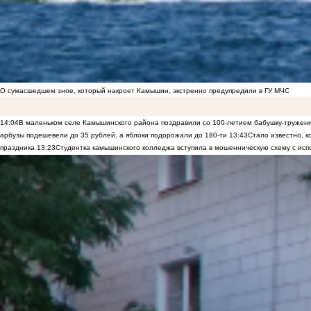
О сумасшедшем зное, который накроет Камышин, экстренно предупредили в ГУ МЧС
14:04
В маленьком селе Камышинского района поздравили со 100-летием бабушку-тружен
арбузы подешевели до 35 рублей, а яблоки подорожали до 180-ти
13:43
Стало известно, 
праздника
13:23
Студентка камышинского колледжа вступила в мошенническую схему с исп