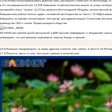
15:00
Почему нельзя выбрасывать выбитые зубы, рассказала стоматолог из Волгограда
14
в это несовершеннолетних
14:32
В Камышине госавтоинспекторы вышли на улицы пообщать
пытавшийся сбыть "трояна"
11:37
Сын депутата Волгоградской Облдумы, потомственный ка
Камышинском районе близок к двум с половиной претендентам на "место"
10:36
Для камы
Камышина составляют коллективную "методичку" для администрации Станислава Зинченко,
руководстве СВО и тылом. Первая реакция в обществе
09:19
349 млн рублей ценой увольнений: в ДНР массово ликвидируют и объединяют школы
утверждают, что для камышан подешевела тарелка борща и окрошки
19:41
Камышан предупредили, по каким адресам отключат свет завтра, 6 августа
19:35
Глав
17:10
Тошнота, рвота и сыпь: чем грозит купание в зеленой реке