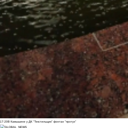
17:20
В Камышине у ДК "Текстильщик" фонтан "протух"