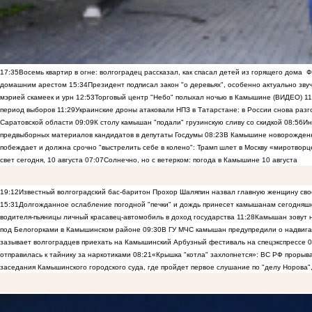
17:35
Восемь квартир в огне: волгоградец рассказал, как спасал детей из горящего дома
Ф
домашним арестом
15:34
Президент подписал закон "о деревьях", особенно актуально зв
мэрией скамеек и урн
12:53
Торговый центр "Небо" полыхал ночью в Камышине (ВИДЕО)
11
период выборов
11:29
Украинские дроны атаковали НПЗ в Татарстане: в России снова разго
Саратовской области
09:09
К столу камышан "подали" грузинскую сливу со скидкой
08:56
Ин
предвыборных материалов кандидатов в депутаты Госдумы
08:23
В Камышине новорожденны
побеждает и должна срочно "выстрелить себе в колено": Трамп шлет в Москву «миротворц
свет сегодня, 10 августа
07:07
Солнечно, но с ветерком: погода в Камышине 10 августа
19:12
Известный волгоградский бас-баритон Прохор Шаляпин назвал главную женщину св
15:31
Долгожданное ослабление погодной "печки" и дождь принесет камышанам сегодняш
водителя-пьяницы личный красавец-автомобиль в доход государства
11:28
Камышан зовут н
под Белогорками в Камышинском районе
09:30
В ГУ МЧС камышан предупредили о надвига
зазывает волгоградцев приехать на Камышинский Арбузный фестиваль на спецэкспрессе
0
отправилась к тайнику за наркотиками
08:21
«Крышка "котла" захлопнется»: ВС РФ прорыва
заседания Камышинского городского суда, где пройдет первое слушание по "делу Норова"