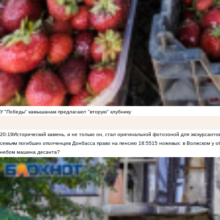
У "Победы" камышанам предлагают "вторую" клубнику
20:19
Исторический камень, и не только он, стал оригинальной фотозоной для экскурсант
семьям погибших ополченцев Донбасса право на пенсию
18:55
15 ножевых: в Волжском у 
небом машина десанта?