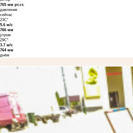
765 мм рт.ст.
давление
сейчас
23C°
5.6 м/с
766 мм
утром
29C°
3.7 м/с
764 мм
днём