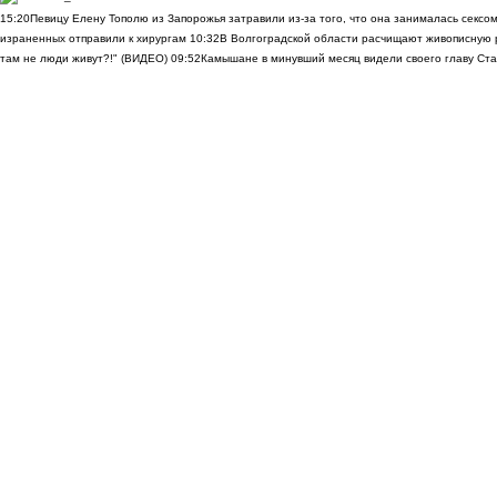
15:20
Певицу Елену Тополю из Запорожья затравили из-за того, что она занималась сексом
израненных отправили к хирургам
10:32
В Волгоградской области расчищают живописную р
там не люди живут?!" (ВИДЕО)
09:52
Камышане в минувший месяц видели своего главу Ста