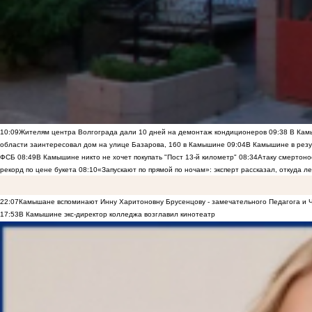
10:09
Жителям центра Волгограда дали 10 дней на демонтаж кондиционеров
09:38
В Камы
области заинтересовал дом на улице Базарова, 160 в Камышине
09:04
В Камышине в резу
ФСБ
08:49
В Камышине никто не хочет покупать "Пост 13-й километр"
08:34
Атаку смертоно
рекорд по цене букета
08:10
«Запускают по прямой по ночам»: эксперт рассказал, откуда 
22:07
Камышане вспоминают Инну Харитоновну Брусенцову - замечательного Педагога и 
17:53
В Камышине экс-директор колледжа возглавил кинотеатр