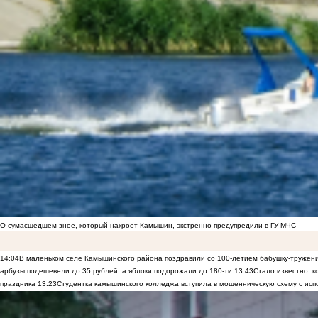
О сумасшедшем зное, который накроет Камышин, экстренно предупредили в ГУ МЧС
14:04
В маленьком селе Камышинского района поздравили со 100-летием бабушку-тружен
арбузы подешевели до 35 рублей, а яблоки подорожали до 180-ти
13:43
Стало известно, 
праздника
13:23
Студентка камышинского колледжа вступила в мошенническую схему с исп