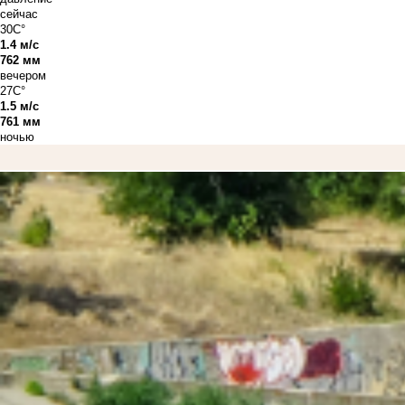
сейчас
30C°
1.4 м/с
762 мм
вечером
27C°
1.5 м/с
761 мм
ночью