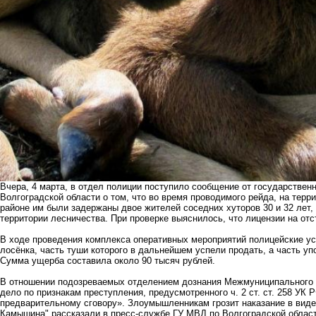
Вчера, 4 марта, в отдел полиции поступило сообщение от государстве
Волгоградской области о том, что во время проводимого рейда, на терр
районе им были задержаны двое жителей соседних хуторов 30 и 32 лет,
территории лесничества. При проверке выяснилось, что лицензии на отс
В ходе проведения комплекса оперативных мероприятий полицейские ус
лосёнка, часть туши которого в дальнейшем успели продать, а часть у
Сумма ущерба составила около 90 тысяч рублей.
В отношении подозреваемых отделением дознания Межмуниципального 
дело по признакам преступления, предусмотренного ч. 2 ст. ст. 258 УК 
предварительному сговору». Злоумышленникам грозит наказание в виде 
Камышина" рассказали в пресс-службе ГУ МВД по Волгоградской област