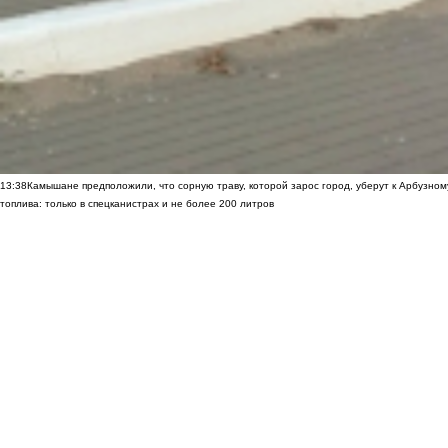
13:38
Камышане предположили, что сорную траву, которой зарос город, уберут к Арбузно
топлива: только в спецканистрах и не более 200 литров