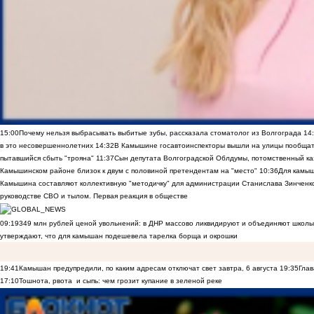
15:00
Почему нельзя выбрасывать выбитые зубы, рассказала стоматолог из Волгограда
14
в это несовершеннолетних
14:32
В Камышине госавтоинспекторы вышли на улицы пообщать
пытавшийся сбыть "трояна"
11:37
Сын депутата Волгоградской Облдумы, потомственный ка
Камышинском районе близок к двум с половиной претендентам на "место"
10:36
Для камы
Камышина составляют коллективную "методичку" для администрации Станислава Зинченко,
руководстве СВО и тылом. Первая реакция в обществе
09:19
349 млн рублей ценой увольнений: в ДНР массово ликвидируют и объединяют школы
утверждают, что для камышан подешевела тарелка борща и окрошки
19:41
Камышан предупредили, по каким адресам отключат свет завтра, 6 августа
19:35
Глав
17:10
Тошнота, рвота и сыпь: чем грозит купание в зеленой реке