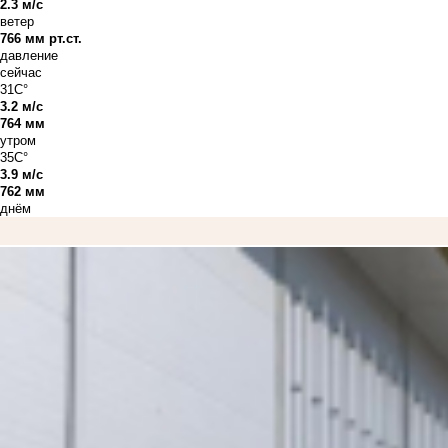
2.3 м/с
ветер
766 мм рт.ст.
давление
сейчас
31C°
3.2 м/с
764 мм
утром
35C°
3.9 м/с
762 мм
днём