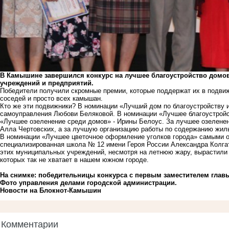
В Камышине завершился конкурс на лучшее благоустройство домов
учреждений и предприятий.
Победители получили скромные премии, которые поддержат их в подви
соседей и просто всех камышан.
Кто же эти подвижники? В номинации «Лучший дом по благоустройству 
самоуправления Любови Беляковой. В номинации «Лучшее благоустройс
«Лучшее озеленение среди домов» - Ирины Белоус. За лучшее озеленен
Алла Чертовских, а за лучшую организацию работы по содержанию жиль
В номинации «Лучшее цветочное оформление уголков города» самыми 
специализированная школа № 12 имени Героя России Александра Колгат
этих муниципальных учреждений, несмотря на летнюю жару, вырастили 
которых так не хватает в нашем южном городе.
На снимке: победительницы конкурса с первым заместителем гла
Фото управления делами городской администрации.
Новости на Блoкнoт-Камышин
Комментарии