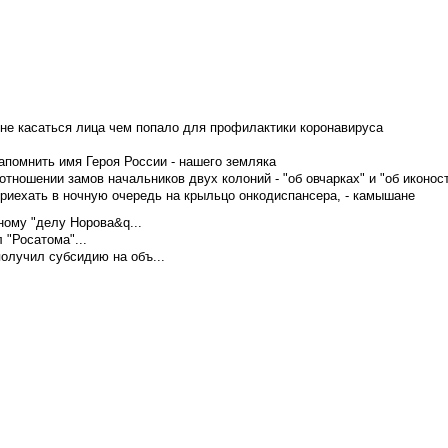
не касаться лица чем попало для профилактики коронавируса
апомнить имя Героя России - нашего земляка
тношении замов начальников двух колоний - "об овчарках" и "об иконос
приехать в ночную очередь на крыльцо онкодиспансера, - камышане
ому "делу Норова&q...
 "Росатома"...
олучил субсидию на объ...