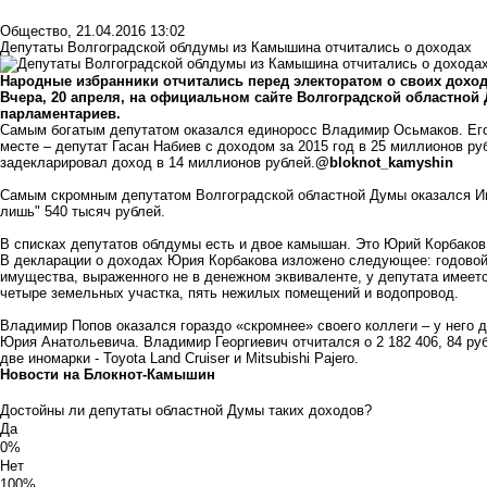
Общество
,
21.04.2016 13:02
Депутаты Волгоградской облдумы из Камышина отчитались о доходах
Народные избранники отчитались перед электоратом о своих дохода
Вчера, 20 апреля, на официальном сайте Волгоградской областной
парламентариев.
Самым богатым депутатом оказался единоросс Владимир Осьмаков. Его
месте – депутат Гасан Набиев с доходом за 2015 год в 25 миллионов ру
задекларировал доход в 14 миллионов рублей.
@bloknot_kamyshin
Самым скромным депутатом Волгоградской областной Думы оказался Ив
лишь" 540 тысяч рублей.
В списках депутатов облдумы есть и двое камышан. Это Юрий Корбаков
В декларации о доходах Юрия Корбакова изложено следующее: годовой 
имущества, выраженного не в денежном эквиваленте, у депутата имеетс
четыре земельных участка, пять нежилых помещений и водопровод.
Владимир Попов оказался гораздо «скромнее» своего коллеги – у него 
Юрия Анатольевича. Владимир Георгиевич отчитался о 2 182 406, 84 руб
две иномарки - Toyota Land Cruiser и Mitsubishi Pajero.
Новости на Блoкнoт-Камышин
Достойны ли депутаты областной Думы таких доходов?
Да
0%
Нет
100%