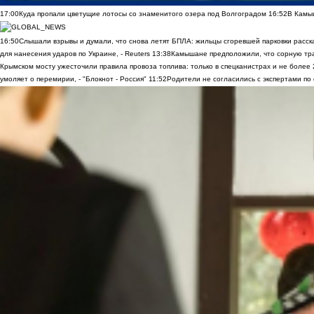
17:00
Куда пропали цветущие лотосы со знаменитого озера под Волгоградом
16:52
В Камы
16:50
Слышали взрывы и думали, что снова летят БПЛА: жильцы сгоревшей парковки расск
для нанесения ударов по Украине, - Reuters
13:38
Камышане предположили, что сорную трав
Крымском мосту ужесточили правила провоза топлива: только в спецканистрах и не более
умоляет о перемирии, - "Блокнот - Россия"
11:52
Родители не согласились с экспертами по