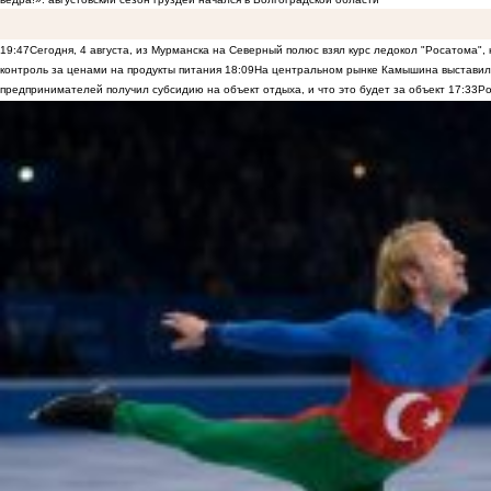
19:47
Сегодня, 4 августа, из Мурманска на Северный полюс взял курс ледокол "Росатома",
контроль за ценами на продукты питания
18:09
На центральном рынке Камышина выставили
предпринимателей получил субсидию на объект отдыха, и что это будет за объект
17:33
Ро