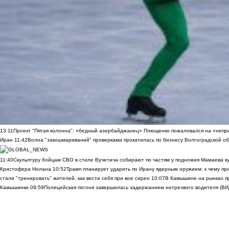
13:11
Проект "Пятая колонна": «бедный азербайджанец» Плющенко пожаловался на «непри
Иран
11:42
Волна "закошмариваний" проверками прокатилась по бизнесу Волгоградской обла
11:40
Скульптуру бойцам СВО в стиле Вучетича собирают по частям у подножия Мамаева к
Кристофера Нолана
10:52
Трамп планирует ударить по Ирану ядерным оружием: к чему при
стали "тренировать" жителей, как вести себя при вое сирен
10:07
В Камышине на рынках п
Камышинки
09:59
Полицейская погоня завершилась задержанием нетрезвого водителя (В