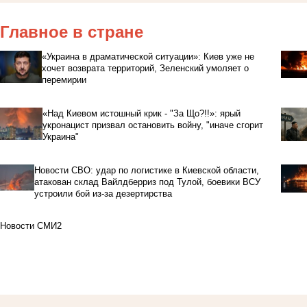
Главное в стране
«Украина в драматической ситуации»: Киев уже не
хочет возврата территорий, Зеленский умоляет о
перемирии
«Над Киевом истошный крик - "За Що?!!»: ярый
укронацист призвал остановить войну, "иначе сгорит
Украина"
Новости СВО: удар по логистике в Киевской области,
атакован склад Вайлдберриз под Тулой, боевики ВСУ
устроили бой из-за дезертирства
Новости СМИ2