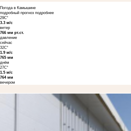
Погода в Камышине
подробный прогноз
подробнее
29C°
3.3 м/с
ветер
766 мм рт.ст.
давление
сейчас
32C°
1.9 м/с
765 мм
днём
27C°
1.5 м/с
764 мм
вечером