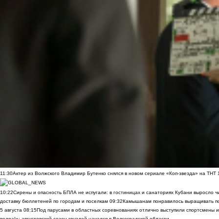
11:30
Актер из Волжского Владимир Бутенко снялся в новом сериале «Коп-звезда» на ТНТ
10:22
Сирены и опасность БПЛА не испугали: в гостиницах и санаториях Кубани выросло 
доставку бюллетеней по городам и поселкам
09:32
Камышанам понравилось выращивать п
5 августа
08:15
Под парусами в областных соревнованиях отлично выступили спортсмены 
ведра!»: августовский сезон груздей начался в Волгоградской области