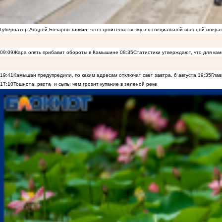
Губернатор Андрей Бочаров заявил, что строительство музея специальной военной опера
09:09
Жара опять прибавит обороты в Камышине
08:35
Статистики утверждают, что для к
19:41
Камышан предупредили, по каким адресам отключат свет завтра, 6 августа
19:35
Глав
17:10
Тошнота, рвота и сыпь: чем грозит купание в зеленой реке