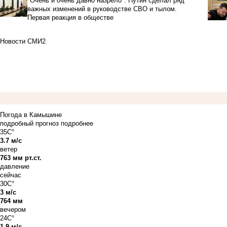
"Очень и очень давно назрело": Путин сделал ряд
важных изменений в руководстве СВО и тылом.
Первая реакция в обществе
Новости СМИ2
Погода в Камышине
подробный прогноз
подробнее
35C°
3.7 м/с
ветер
763 мм рт.ст.
давление
сейчас
30C°
3 м/с
764 мм
вечером
24C°
1.9 м/с