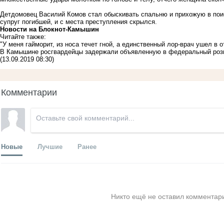
Детдомовец Василий Комов стал обыскивать спальню и прихожую в поис
супруг погибшей, и с места преступления скрылся.
Новости на Блoкнoт-Камышин
Читайте также:
"У меня гайморит, из носа течет гной, а единственный лор-врач ушел в о
В Камышине росгвардейцы задержали объявленную в федеральный розы
(13.09.2019 08:30)
Комментарии
Новые
Лучшие
Ранее
Никто ещё не оставил комментари