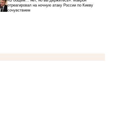
«В общем… нет, но вы держитесь»: Макрон
отреагировал на ночную атаку России по Киеву
сочувствием