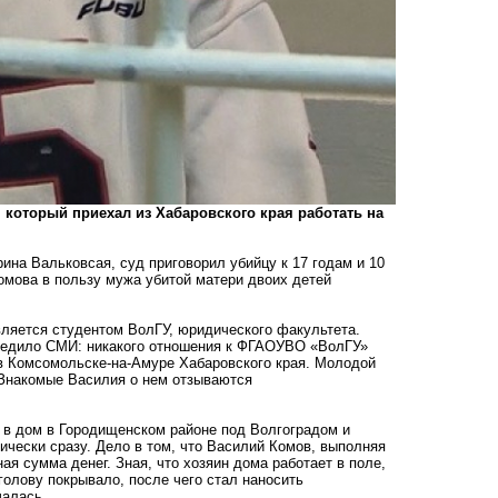
 который приехал из Хабаровского края работать на
рина Вальковсая, суд приговорил убийцу к 17 годам и 10
омова в пользу мужа убитой матери двоих детей
вляется студентом ВолГУ, юридического факультета.
предило СМИ: никакого отношения к ФГАОУВО «ВолГУ»
 в Комсомольске-на-Амуре Хабаровского края. Молодой
 Знакомые Василия о нем отзываются
я в дом в Городищенском районе под Волгоградом и
тически сразу. Дело в том, что Василий Комов, выполняя
ая сумма денег. Зная, что хозяин дома работает в поле,
 голову покрывало, после чего стал наносить
чалась.