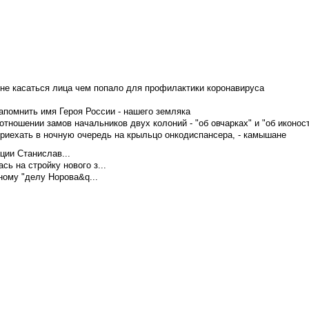
не касаться лица чем попало для профилактики коронавируса
апомнить имя Героя России - нашего земляка
тношении замов начальников двух колоний - "об овчарках" и "об иконос
приехать в ночную очередь на крыльцо онкодиспансера, - камышане
ции Станислав...
ь на стройку нового з...
ому "делу Норова&q...