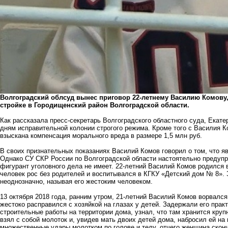
Волгоградский облсуд вынес приговор 22-летнему Василию Комову,
стройке в Городищенский район Волгоградской области.
Как рассказала пресс-секретарь Волгоградского областного суда, Екате
дням исправительной колонии строгого режима. Кроме того с Василия К
взыскана компенсация морального вреда в размере 1,5 млн руб.
В своих признательных показаниях Василий Комов говорил о том, что я
Однако СУ СКР России по Волгоградской области настоятельно преду
фигурант уголовного дела не имеет. 22-летний Василий Комов родился
человек рос без родителей и воспитывался в КГКУ «Детский дом № 8».
неоднозначно, называя его жестоким человеком.
13 октября 2018 года, ранним утром, 21-летний Василий Комов ворвалс
жестоко расправился с хозяйкой на глазах у детей. Задержали его прак
строительные работы на территории дома, узнал, что там хранится крупн
взял с собой молоток и, увидев мать двоих детей дома, набросил ей на
множественные удары молотком по голове и телу, отчего женщина скон