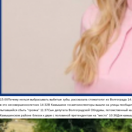
15:00
Почему нельзя выбрасывать выбитые зубы, рассказала стоматолог из Волгограда
14
в это несовершеннолетних
14:32
В Камышине госавтоинспекторы вышли на улицы пообщать
пытавшийся сбыть "трояна"
11:37
Сын депутата Волгоградской Облдумы, потомственный ка
Камышинском районе близок к двум с половиной претендентам на "место"
10:36
Для камыш