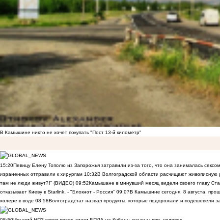
В Камышине никто не хочет покупать "Пост 13-й километр"
15:20
Певицу Елену Тополю из Запорожья затравили из-за того, что она занималась сексом
израненных отправили к хирургам
10:32
В Волгоградской области расчищают живописную р
там не люди живут?!" (ВИДЕО)
09:52
Камышане в минувший месяц видели своего главу Ста
отказывает Киеву в Starlink, - "Блокнот - Россия"
09:07
В Камышине сегодня, 8 августа, пр
холере в воде
08:58
Волгоградстат назвал продукты, которые подорожали и подешевели 
08:50
Ильский НПЗ горит после атаки БПЛА на Кубань: ранены пять человек