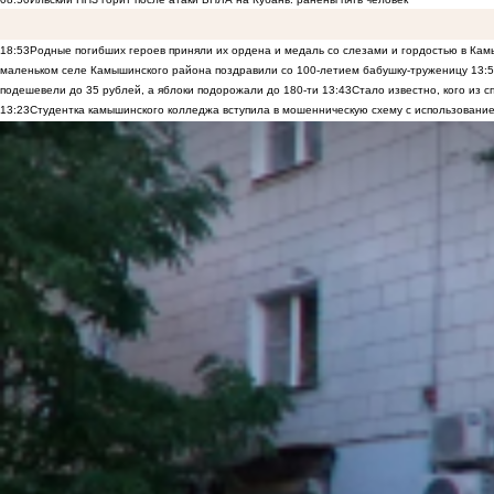
18:53
Родные погибших героев приняли их ордена и медаль со слезами и гордостью в Ка
маленьком селе Камышинского района поздравили со 100-летием бабушку-труженицу
13:
подешевели до 35 рублей, а яблоки подорожали до 180-ти
13:43
Стало известно, кого из
13:23
Студентка камышинского колледжа вступила в мошенническую схему с использование