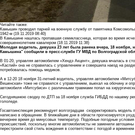
Читайте также:
Камышин проводил парней на военную службу от памятника Комсомольц
1942-м
(19.11.2019 08:40)
В Камышине нашлась пропавшая семиклассница, которая во время исче
совершеннолетним кавалером
(18.11.2019 11:38)
Молодая водитель, девушка 23 лет была ранена вчера, 18 ноября, 
Камышина" сообщили в пресс-службе ГУ МВД по Волгоградской обл
В 01-20, управляя автомобилем «Хендэ Акцент», девушка мчалась в сто
«Каспий» она не справилась с управлением и совершила наезд на разд
потребовалась помощь медиков.
А в 12-20 18 ноября 31-летний водитель, управляя автомобилем «Митсу
Вешенская» тоже не справился с управлением, выехал на обочину и опр
автомобиля «Митсубиси» с различными травмами попал на хирургически
Сегодняшнюю сводку по ДТП за 18 ноября служба ГИБДД по нашему ре
гололеде.
Госавтоинспекция рекомендует волгоградцам скорректировать модель п
написано в обращении. В ближайшие дни в области прогнозируется уху
вечернее время до минусовых температур. Подобные погодные условия 
происшествий, поскольку многие автомобилисты не заменили автошины 
перестроили свой стиль вождения в соответствии с погодой и временем 