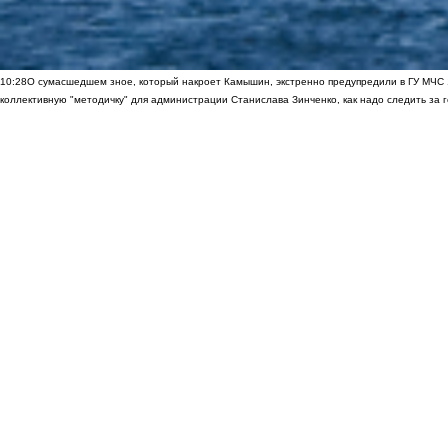
10:28
О сумасшедшем зное, который накроет Камышин, экстренно предупредили в ГУ МЧС
коллективную "методичку" для администрации Станислава Зинченко, как надо следить за 