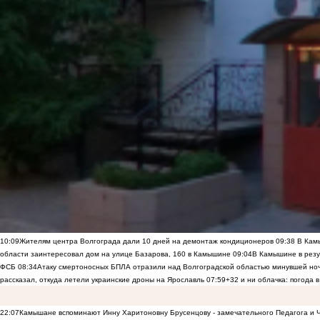
10:09
Жителям центра Волгограда дали 10 дней на демонтаж кондиционеров
09:38
В Камы
области заинтересовал дом на улице Базарова, 160 в Камышине
09:04
В Камышине в резу
ФСБ
08:34
Атаку смертоносных БПЛА отразили над Волгоградской областью минувшей но
рассказал, откуда летели украинские дроны на Ярославль
07:59
+32 и ни облачка: погода 
22:07
Камышане вспоминают Инну Харитоновну Брусенцову - замечательного Педагога и 