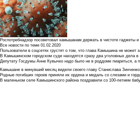
Роспотребнадзор посоветовал камышанам держать в чистоте гаджеты и 
Все новости по теме
01.02.2020
Пользователи в соцсетях грустят о том, что глава Камышина не может з
В Камышинском городском суде находятся сразу два уголовных дела в о
Депутату Госдумы Анне Кувычко надо было не в роддоме пиариться, а 
Камышане в минувший месяц видели своего главу Станислава Зинченко р
Родные погибших героев приняли их ордена и медаль со слезами и гор
В маленьком селе Камышинского района поздравили со 100-летием баб