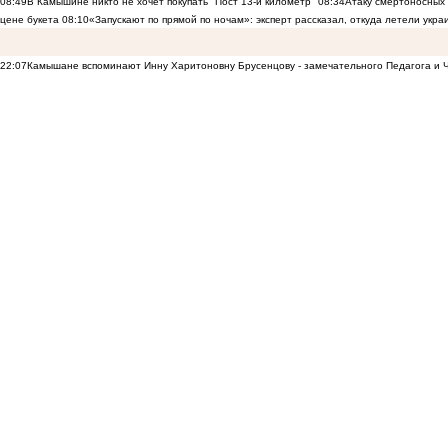
08:49
В Камышине никто не хочет покупать "Пост 13-й километр"
08:34
Атаку смертоносных
цене букета
08:10
«Запускают по прямой по ночам»: эксперт рассказал, откуда летели укр
22:07
Камышане вспоминают Инну Харитоновну Брусенцову - замечательного Педагога и 