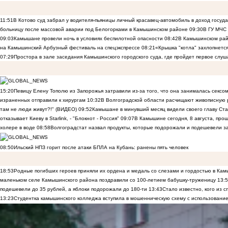
11:51
В Котово суд забрал у водителя-пьяницы личный красавец-автомобиль в доход госуд
больницу после массовой аварии под Белогорками в Камышинском районе
09:30
В ГУ МЧС
09:03
Камышане провели ночь в условиях беспилотной опасности
08:42
В Камышинском райо
на Камышинский Арбузный фестиваль на спецэкспрессе
08:21
«Крышка "котла" захлопнетс
07:29
Простора в зале заседания Камышинского городского суда, где пройдет первое слуш
15:20
Певицу Елену Тополю из Запорожья затравили из-за того, что она занималась сексом
израненных отправили к хирургам
10:32
В Волгоградской области расчищают живописную р
там не люди живут?!" (ВИДЕО)
09:52
Камышане в минувший месяц видели своего главу Ста
отказывает Киеву в Starlink, - "Блокнот - Россия"
09:07
В Камышине сегодня, 8 августа, пр
холере в воде
08:58
Волгоградстат назвал продукты, которые подорожали и подешевели 
08:50
Ильский НПЗ горит после атаки БПЛА на Кубань: ранены пять человек
18:53
Родные погибших героев приняли их ордена и медаль со слезами и гордостью в Ка
маленьком селе Камышинского района поздравили со 100-летием бабушку-труженицу
13:
подешевели до 35 рублей, а яблоки подорожали до 180-ти
13:43
Стало известно, кого из
13:23
Студентка камышинского колледжа вступила в мошенническую схему с использование