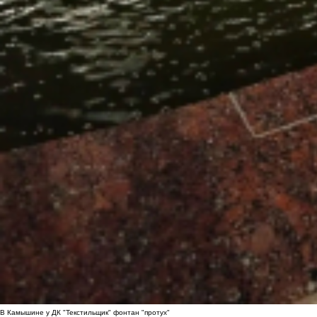
В Камышине у ДК "Текстильщик" фонтан "протух"