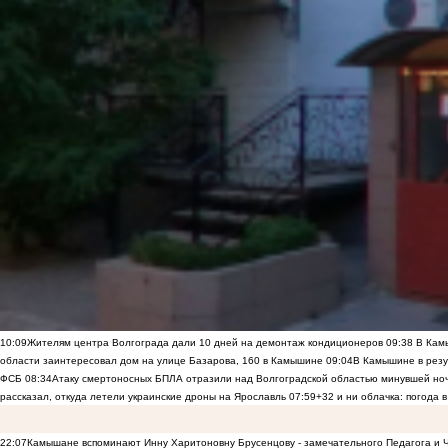
10:09
Жителям центра Волгограда дали 10 дней на демонтаж кондиционеров
09:38
В Камы
области заинтересовал дом на улице Базарова, 160 в Камышине
09:04
В Камышине в резу
ФСБ
08:34
Атаку смертоносных БПЛА отразили над Волгоградской областью минувшей но
рассказал, откуда летели украинские дроны на Ярославль
07:59
+32 и ни облачка: погода 
22:07
Камышане вспоминают Инну Харитоновну Брусенцову - замечательного Педагога и 