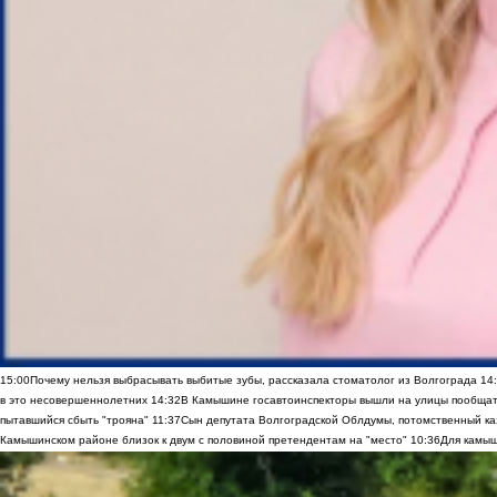
15:00
Почему нельзя выбрасывать выбитые зубы, рассказала стоматолог из Волгограда
14
в это несовершеннолетних
14:32
В Камышине госавтоинспекторы вышли на улицы пообщать
пытавшийся сбыть "трояна"
11:37
Сын депутата Волгоградской Облдумы, потомственный ка
Камышинском районе близок к двум с половиной претендентам на "место"
10:36
Для камыш