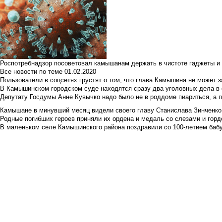
Роспотребнадзор посоветовал камышанам держать в чистоте гаджеты и 
Все новости по теме
01.02.2020
Пользователи в соцсетях грустят о том, что глава Камышина не может з
В Камышинском городском суде находятся сразу два уголовных дела в о
Депутату Госдумы Анне Кувычко надо было не в роддоме пиариться, а 
Камышане в минувший месяц видели своего главу Станислава Зинченко р
Родные погибших героев приняли их ордена и медаль со слезами и гор
В маленьком селе Камышинского района поздравили со 100-летием баб