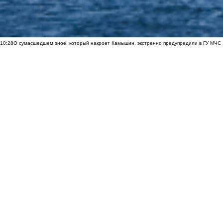
10:28
О сумасшедшем зное, который накроет Камышин, экстренно предупредили в ГУ МЧС