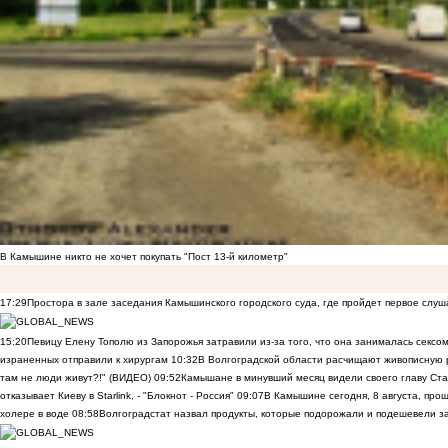
В Камышине никто не хочет покупать "Пост 13-й километр"
17:29
Простора в зале заседания Камышинского городского суда, где пройдет первое слуш
15:20
Певицу Елену Тополю из Запорожья затравили из-за того, что она занималась сексом
израненных отправили к хирургам
10:32
В Волгоградской области расчищают живописную р
там не люди живут?!" (ВИДЕО)
09:52
Камышане в минувший месяц видели своего главу Ста
отказывает Киеву в Starlink, - "Блокнот - Россия"
09:07
В Камышине сегодня, 8 августа, пр
холере в воде
08:58
Волгоградстат назвал продукты, которые подорожали и подешевели 