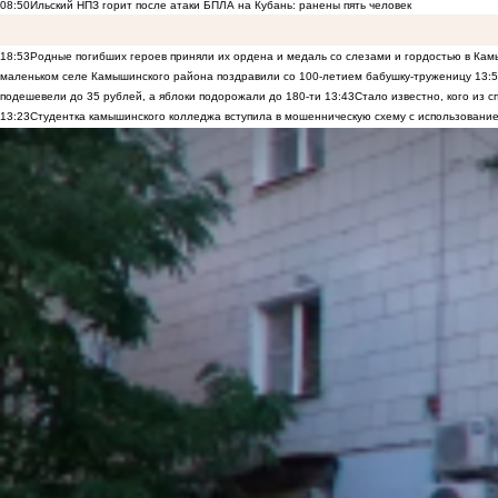
08:50
Ильский НПЗ горит после атаки БПЛА на Кубань: ранены пять человек
18:53
Родные погибших героев приняли их ордена и медаль со слезами и гордостью в Ка
маленьком селе Камышинского района поздравили со 100-летием бабушку-труженицу
13:
подешевели до 35 рублей, а яблоки подорожали до 180-ти
13:43
Стало известно, кого из
13:23
Студентка камышинского колледжа вступила в мошенническую схему с использование