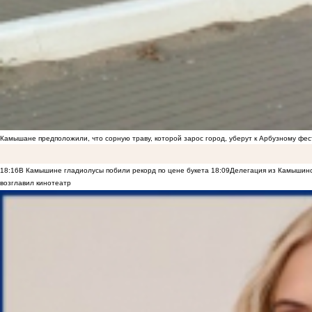
Камышане предположили, что сорную траву, которой зарос город, уберут к Арбузному фе
18:16
В Камышине гладиолусы побили рекорд по цене букета
18:09
Делегация из Камышинс
возглавил кинотеатр