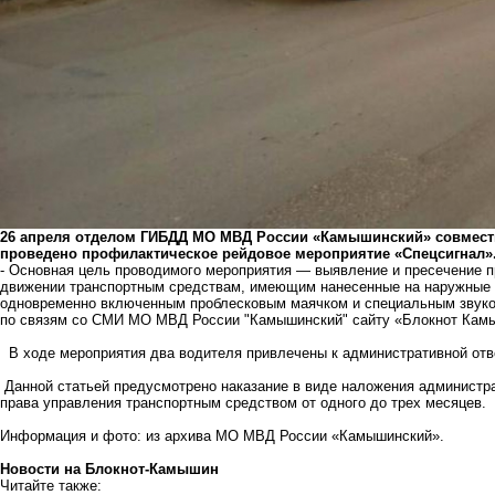
26 апреля отделом ГИБДД МО МВД России «Камышинский» совмест
проведено профилактическое рейдовое мероприятие «Спецсигнал»
- Основная цель проводимого мероприятия — выявление и пресечение 
движении транспортным средствам, имеющим нанесенные на наружные 
одновременно включенным проблесковым маячком и специальным звуко
по связям со СМИ МО МВД России "Камышинский" сайту «Блокнот Кам
В ходе мероприятия два водителя привлечены к административной ответ
Данной статьей предусмотрено наказание в виде наложения администра
права управления транспортным средством от одного до трех месяцев.
Информация и фото: из архива МО МВД России «Камышинский».
Новости на Блoкнoт-Камышин
Читайте также: