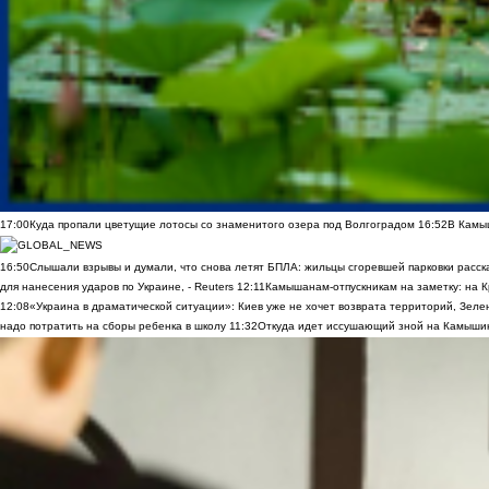
17:00
Куда пропали цветущие лотосы со знаменитого озера под Волгоградом
16:52
В Камы
16:50
Слышали взрывы и думали, что снова летят БПЛА: жильцы сгоревшей парковки расск
для нанесения ударов по Украине, - Reuters
12:11
Камышанам-отпускникам на заметку: на К
12:08
«Украина в драматической ситуации»: Киев уже не хочет возврата территорий, Зелен
надо потратить на сборы ребенка в школу
11:32
Откуда идет иссушающий зной на Камыши