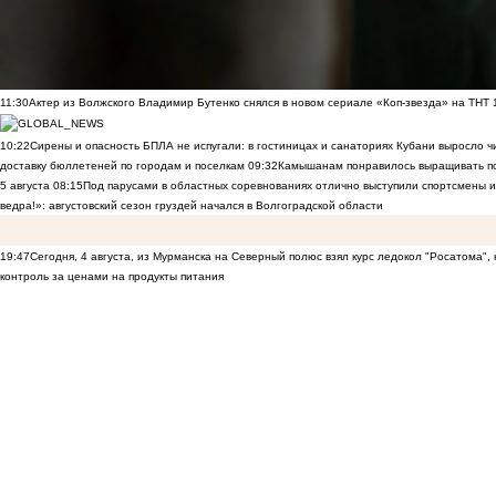
11:30
Актер из Волжского Владимир Бутенко снялся в новом сериале «Коп-звезда» на ТНТ
10:22
Сирены и опасность БПЛА не испугали: в гостиницах и санаториях Кубани выросло 
доставку бюллетеней по городам и поселкам
09:32
Камышанам понравилось выращивать п
5 августа
08:15
Под парусами в областных соревнованиях отлично выступили спортсмены 
ведра!»: августовский сезон груздей начался в Волгоградской области
19:47
Сегодня, 4 августа, из Мурманска на Северный полюс взял курс ледокол "Росатома",
контроль за ценами на продукты питания