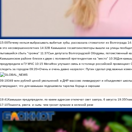
15:00
Почему нельзя выбрасывать выбитые зубы, рассказала стоматолог из Волгограда
14
в это несовершеннолетних
14:32
В Камышине госавтоинспекторы вышли на улицы пообщать
пытавшийся сбыть "трояна"
11:37
Сын депутата Волгоградской Облдумы, потомственный ка
Камышинском районе близок к двум с половиной претендентам на "место"
10:36
Для камы
предупредили в ГУ МЧС
10:15
МегаФон улучшил связь в «столице российской провинции»
следить за городом
09:20
«Очень и очень давно назрело»: Путин сделал ряд важных изме
09:19
349 млн рублей ценой увольнений: в ДНР массово ликвидируют и объединяют школы
утверждают, что для камышан подешевела тарелка борща и окрошки
19:41
Камышан предупредили, по каким адресам отключат свет завтра, 6 августа
19:35
Глав
17:10
Тошнота, рвота и сыпь: чем грозит купание в зеленой реке