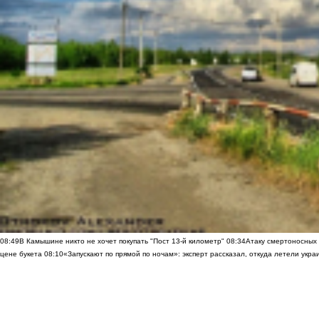
08:49
В Камышине никто не хочет покупать "Пост 13-й километр"
08:34
Атаку смертоносных
цене букета
08:10
«Запускают по прямой по ночам»: эксперт рассказал, откуда летели укр