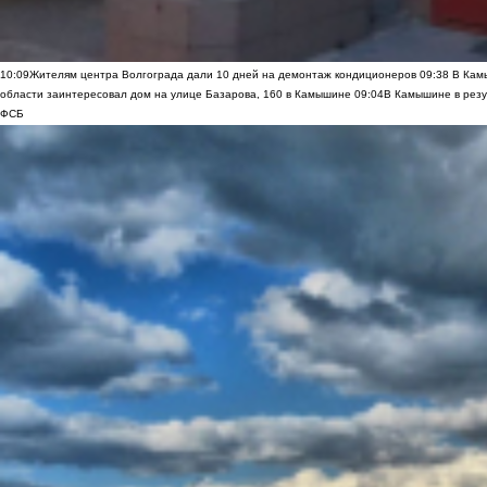
10:09
Жителям центра Волгограда дали 10 дней на демонтаж кондиционеров
09:38
В Камы
области заинтересовал дом на улице Базарова, 160 в Камышине
09:04
В Камышине в резу
ФСБ