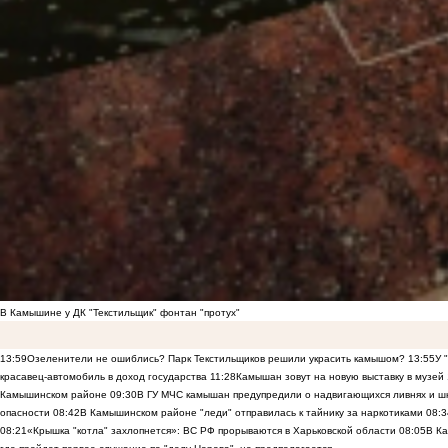
В Камышине у ДК "Текстильщик" фонтан "протух"
13:59
Озеленители не ошиблись? Парк Текстильщиков решили украсить камышом?
13:55
У 
красавец-автомобиль в доход государства
11:28
Камышан зовут на новую выставку в музей
Камышинском районе
09:30
В ГУ МЧС камышан предупредили о надвигающихся ливнях и ш
опасности
08:42
В Камышинском районе "леди" отправилась к тайнику за наркотиками
08:3
08:21
«Крышка "котла" захлопнется»: ВС РФ прорываются в Харьковской области
08:05
В К