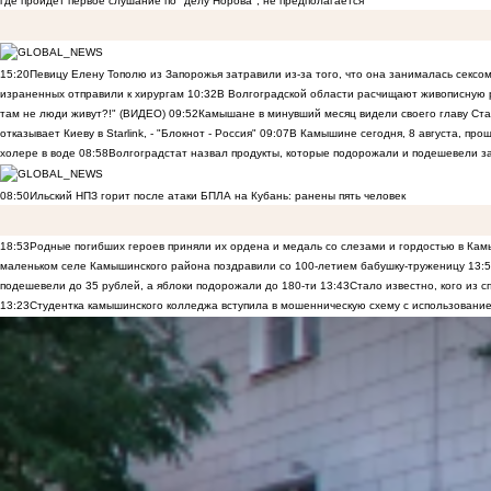
где пройдет первое слушание по "делу Норова", не предполагается
15:20
Певицу Елену Тополю из Запорожья затравили из-за того, что она занималась сексом
израненных отправили к хирургам
10:32
В Волгоградской области расчищают живописную р
там не люди живут?!" (ВИДЕО)
09:52
Камышане в минувший месяц видели своего главу Ста
отказывает Киеву в Starlink, - "Блокнот - Россия"
09:07
В Камышине сегодня, 8 августа, пр
холере в воде
08:58
Волгоградстат назвал продукты, которые подорожали и подешевели 
08:50
Ильский НПЗ горит после атаки БПЛА на Кубань: ранены пять человек
18:53
Родные погибших героев приняли их ордена и медаль со слезами и гордостью в Ка
маленьком селе Камышинского района поздравили со 100-летием бабушку-труженицу
13:
подешевели до 35 рублей, а яблоки подорожали до 180-ти
13:43
Стало известно, кого из
13:23
Студентка камышинского колледжа вступила в мошенническую схему с использование