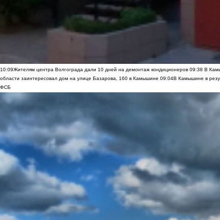
10:09
Жителям центра Волгограда дали 10 дней на демонтаж кондиционеров
09:38
В Камы
области заинтересовал дом на улице Базарова, 160 в Камышине
09:04
В Камышине в резу
ФСБ