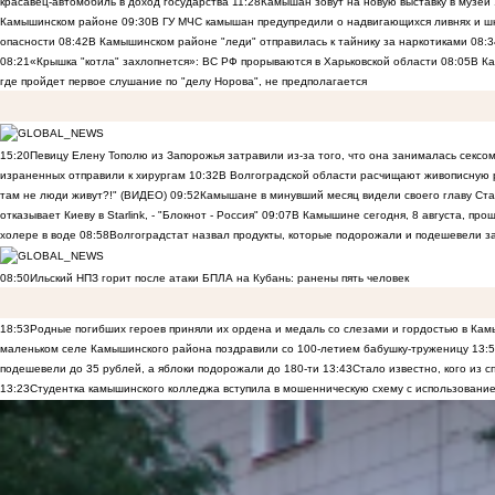
красавец-автомобиль в доход государства
11:28
Камышан зовут на новую выставку в музей
Камышинском районе
09:30
В ГУ МЧС камышан предупредили о надвигающихся ливнях и ш
опасности
08:42
В Камышинском районе "леди" отправилась к тайнику за наркотиками
08:3
08:21
«Крышка "котла" захлопнется»: ВС РФ прорываются в Харьковской области
08:05
В К
где пройдет первое слушание по "делу Норова", не предполагается
15:20
Певицу Елену Тополю из Запорожья затравили из-за того, что она занималась сексом
израненных отправили к хирургам
10:32
В Волгоградской области расчищают живописную р
там не люди живут?!" (ВИДЕО)
09:52
Камышане в минувший месяц видели своего главу Ста
отказывает Киеву в Starlink, - "Блокнот - Россия"
09:07
В Камышине сегодня, 8 августа, пр
холере в воде
08:58
Волгоградстат назвал продукты, которые подорожали и подешевели 
08:50
Ильский НПЗ горит после атаки БПЛА на Кубань: ранены пять человек
18:53
Родные погибших героев приняли их ордена и медаль со слезами и гордостью в Ка
маленьком селе Камышинского района поздравили со 100-летием бабушку-труженицу
13:
подешевели до 35 рублей, а яблоки подорожали до 180-ти
13:43
Стало известно, кого из
13:23
Студентка камышинского колледжа вступила в мошенническую схему с использование