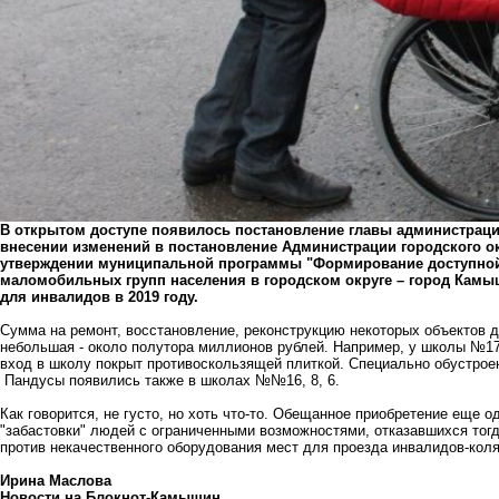
В открытом доступе появилось постановление главы администрац
внесении изменений в постановление Администрации городского окр
утверждении муниципальной программы "Формирование доступной
маломобильных групп населения в городском округе – город Камыш
для инвалидов в 2019 году.
Сумма на ремонт, восстановление, реконструкцию некоторых объектов 
небольшая - около полутора миллионов рублей. Например, у школы №17
вход в школу покрыт противоскользящей плиткой. Специально обустроен
Пандусы появились также в школах №№16, 8, 6.
Как говорится, не густо, но хоть что-то. Обещанное приобретение еще о
"забастовки" людей с ограниченными возможностями, отказавшихся тогд
против некачественного оборудования мест для проезда инвалидов-коляс
Ирина Маслова
Новости на Блoкнoт-Камышин