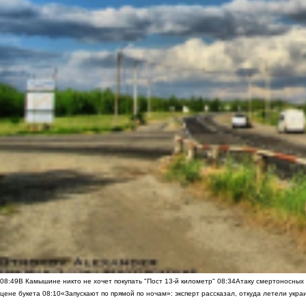
08:49
В Камышине никто не хочет покупать "Пост 13-й километр"
08:34
Атаку смертоносных
цене букета
08:10
«Запускают по прямой по ночам»: эксперт рассказал, откуда летели укр