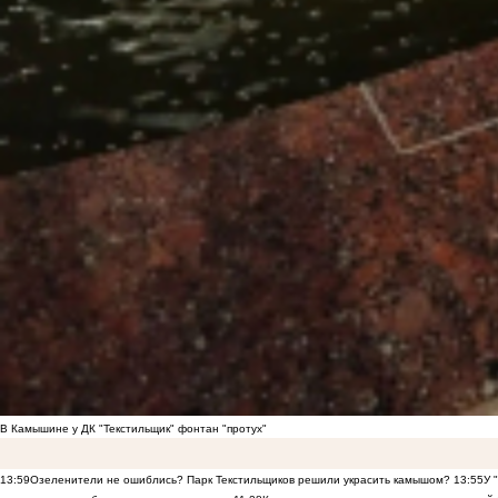
В Камышине у ДК "Текстильщик" фонтан "протух"
13:59
Озеленители не ошиблись? Парк Текстильщиков решили украсить камышом?
13:55
У 