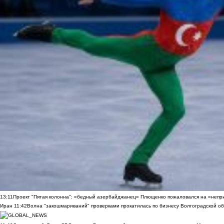
13:11
Проект "Пятая колонна": «бедный азербайджанец» Плющенко пожаловался на «непри
Иран
11:42
Волна "закошмариваний" проверками прокатилась по бизнесу Волгоградской обла