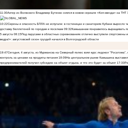
11:30
Актер из Волжского Владимир Бутенко снялся в новом сериале «Коп-звезда» на ТНТ
10:22
Сирены и опасность БПЛА не испугали: в гостиницах и санаториях Кубани выросло 
доставку бюллетеней по городам и поселкам
09:32
Камышанам понравилось выращивать п
5 августа
08:15
Под парусами в областных соревнованиях отлично выступили спортсмены 
ведра!»: августовский сезон груздей начался в Волгоградской области
19:47
Сегодня, 4 августа, из Мурманска на Северный полюс взял курс ледокол "Росатома",
контроль за ценами на продукты питания
18:09
На центральном рынке Камышина выставили
предпринимателей получил субсидию на объект отдыха, и что это будет за объект
17:33
Ро