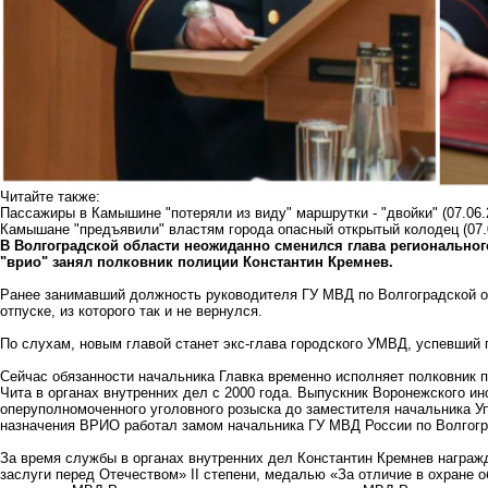
Читайте также:
Пассажиры в Камышине "потеряли из виду" маршрутки - "двойки"
(07.06.
Камышане "предъявили" властям города опасный открытый колодец
(07
В Волгоградской области неожиданно сменился глава региональног
"врио" занял полковник полиции Константин Кремнев.
Ранее занимавший должность руководителя ГУ МВД по Волгоградской о
отпуске, из которого так и не вернулся.
По слухам, новым главой станет экс-глава городского УМВД, успевший 
Сейчас обязанности начальника Главка временно исполняет полковник 
Чита в органах внутренних дел с 2000 года. Выпускник Воронежского и
оперуполномоченного уголовного розыска до заместителя начальника У
назначения ВРИО работал замом начальника ГУ МВД России по Волгогра
За время службы в органах внутренних дел Константин Кремнев награ
заслуги перед Отечеством» II степени, медалью «За отличие в охране 