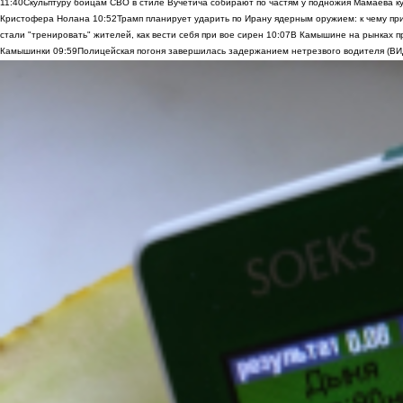
11:40
Скульптуру бойцам СВО в стиле Вучетича собирают по частям у подножия Мамаева к
Кристофера Нолана
10:52
Трамп планирует ударить по Ирану ядерным оружием: к чему при
стали "тренировать" жителей, как вести себя при вое сирен
10:07
В Камышине на рынках п
Камышинки
09:59
Полицейская погоня завершилась задержанием нетрезвого водителя (В