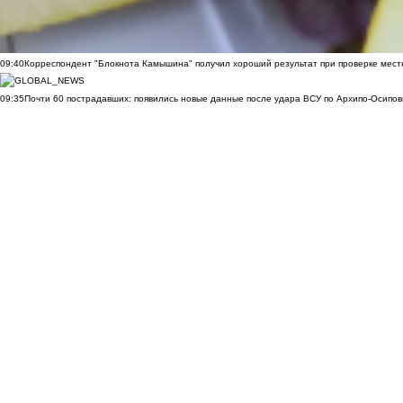
09:40
Корреспондент "Блокнота Камышина" получил хороший результат при проверке мест
09:35
Почти 60 пострадавших: появились новые данные после удара ВСУ по Архипо-Осипов