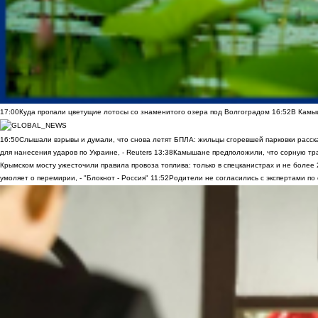
17:00
Куда пропали цветущие лотосы со знаменитого озера под Волгоградом
16:52
В Камы
16:50
Слышали взрывы и думали, что снова летят БПЛА: жильцы сгоревшей парковки расск
для нанесения ударов по Украине, - Reuters
13:38
Камышане предположили, что сорную трав
Крымском мосту ужесточили правила провоза топлива: только в спецканистрах и не более
умоляет о перемирии, - "Блокнот - Россия"
11:52
Родители не согласились с экспертами по