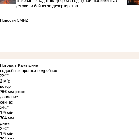
атакован склад Вайлдберриз под Тулой, боевики ВСУ
устроили бой из-за дезертирства
Новости СМИ2
Погода в Камышине
подробный прогноз
подробнее
23C°
2 м/с
ветер
766 мм рт.ст.
давление
сейчас
34C°
1.9 м/с
764 мм
днём
27C°
1.5 м/с