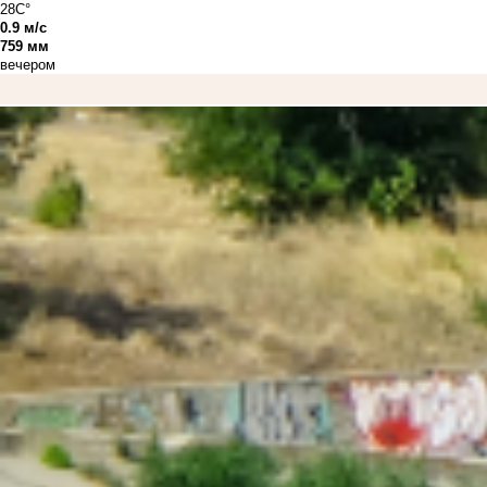
28C°
0.9 м/с
759 мм
вечером