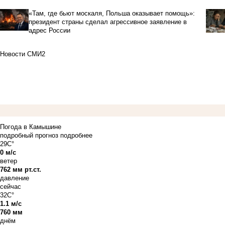
«Там, где бьют москаля, Польша оказывает помощь»:
президент страны сделал агрессивное заявление в
адрес России
Новости СМИ2
Погода в Камышине
подробный прогноз
подробнее
29C°
0 м/с
ветер
762 мм рт.ст.
давление
сейчас
32C°
1.1 м/с
760 мм
днём