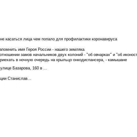
не касаться лица чем попало для профилактики коронавируса
апомнить имя Героя России - нашего земляка
тношении замов начальников двух колоний - "об овчарках" и "об иконос
приехать в ночную очередь на крыльцо онкодиспансера, - камышане
лице Базарова, 160 в ...
ции Станислав...