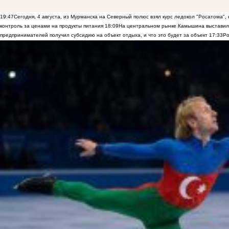
19:47
Сегодня, 4 августа, из Мурманска на Северный полюс взял курс ледокол "Росатома",
контроль за ценами на продукты питания
18:09
На центральном рынке Камышина выставили
предпринимателей получил субсидию на объект отдыха, и что это будет за объект
17:33
Ро