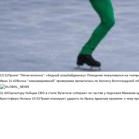
13:11
Проект "Пятая колонна": «бедный азербайджанец» Плющенко пожаловался на «непри
Иран
11:42
Волна "закошмариваний" проверками прокатилась по бизнесу Волгоградской обла
11:40
Скульптуру бойцам СВО в стиле Вучетича собирают по частям у подножия Мамаева к
Кристофера Нолана
10:52
Трамп планирует ударить по Ирану ядерным оружием: к чему при