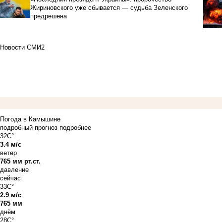
Жириновского уже сбывается — судьба Зеленского
предрешена
Новости СМИ2
Погода в Камышине
подробный прогноз
подробнее
32C°
3.4 м/с
ветер
765 мм рт.ст.
давление
сейчас
33C°
2.9 м/с
765 мм
днём
28C°