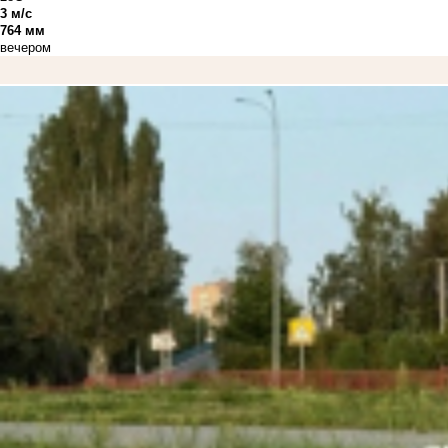
3 м/с
764 мм
вечером