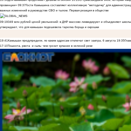
провинции»
09:37
Гости Камышина составляют коллективную "методичку" для администраци
важных изменений в руководстве СВО и тылом. Первая реакция в обществе
09:19
349 млн рублей ценой увольнений: в ДНР массово ликвидируют и объединяют школы
утверждают, что для камышан подешевела тарелка борща и окрошки
19:41
Камышан предупредили, по каким адресам отключат свет завтра, 6 августа
19:35
Глав
17:10
Тошнота, рвота и сыпь: чем грозит купание в зеленой реке