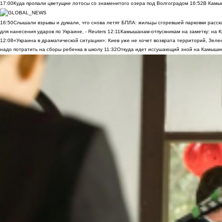
17:00
Куда пропали цветущие лотосы со знаменитого озера под Волгоградом
16:52
В Камы
16:50
Слышали взрывы и думали, что снова летят БПЛА: жильцы сгоревшей парковки расск
для нанесения ударов по Украине, - Reuters
12:11
Камышанам-отпускникам на заметку: на К
12:08
«Украина в драматической ситуации»: Киев уже не хочет возврата территорий, Зелен
надо потратить на сборы ребенка в школу
11:32
Откуда идет иссушающий зной на Камыши