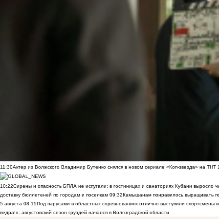
11:30
Актер из Волжского Владимир Бутенко снялся в новом сериале «Коп-звезда» на ТНТ
10:22
Сирены и опасность БПЛА не испугали: в гостиницах и санаториях Кубани выросло 
доставку бюллетеней по городам и поселкам
09:32
Камышанам понравилось выращивать п
5 августа
08:15
Под парусами в областных соревнованиях отлично выступили спортсмены 
ведра!»: августовский сезон груздей начался в Волгоградской области