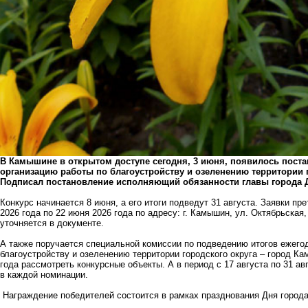
В Камышине в открытом доступе сегодня, 3 июня, появилось пост
организацию работы по благоустройству и озеленению территории г
Подписал постановление исполняющий обязанности главы города 
Конкурс начинается 8 июня, а его итоги подведут 31 августа. Заявки пр
2026 года по 22 июня 2026 года по адресу: г. Камышин, ул. Октябрьская
уточняется в документе.
А также поручается специальной комиссии по подведению итогов ежего
благоустройству и озеленению территории городского округа – город Кам
года рассмотреть конкурсные объекты. А в период с 17 августа по 31 ав
в каждой номинации.
Награждение победителей состоится в рамках празднования Дня город