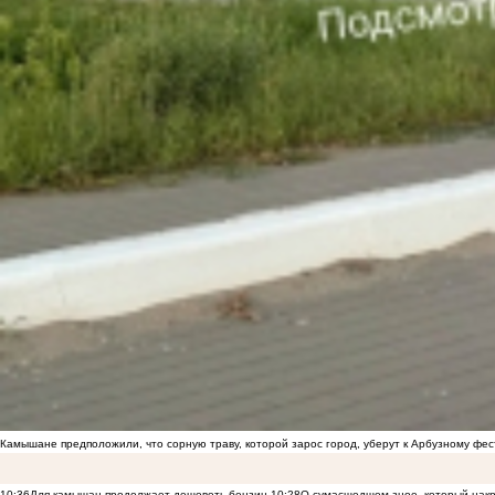
Камышане предположили, что сорную траву, которой зарос город, уберут к Арбузному фе
10:36
Для камышан продолжает дешеветь бензин
10:28
О сумасшедшем зное, который накр