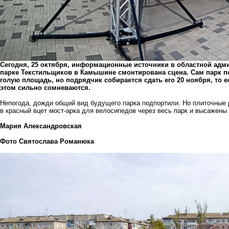
Сегодня, 25 октября, информационные источники в областной адми
парке Текстильщиков в Камышине смонтирована сцена. Сам парк п
голую площадь, но подрядчик собирается сдать его 20 ноября, то 
этом сильно сомневаются.
Непогода, дожди общий вид будущего парка подпортили. Но плиточные 
в красный вцет мост-арка для велосипедов через весь парк и высажены 
Мария Александровская
Фото Святослава Романюка