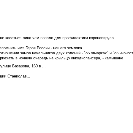
не касаться лица чем попало для профилактики коронавируса
апомнить имя Героя России - нашего земляка
тношении замов начальников двух колоний - "об овчарках" и "об иконос
приехать в ночную очередь на крыльцо онкодиспансера, - камышане
лице Базарова, 160 в ...
ции Станислав...