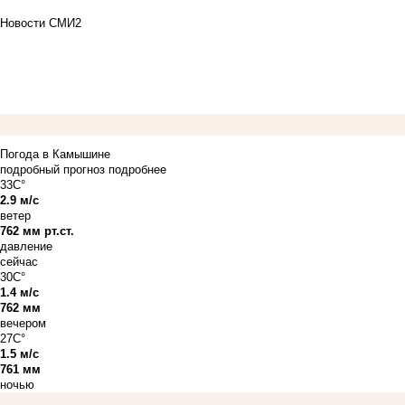
Новости СМИ2
Погода в Камышине
подробный прогноз
подробнее
33C°
2.9 м/с
ветер
762 мм рт.ст.
давление
сейчас
30C°
1.4 м/с
762 мм
вечером
27C°
1.5 м/с
761 мм
ночью