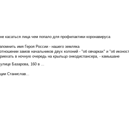
не касаться лица чем попало для профилактики коронавируса
апомнить имя Героя России - нашего земляка
тношении замов начальников двух колоний - "об овчарках" и "об иконос
приехать в ночную очередь на крыльцо онкодиспансера, - камышане
лице Базарова, 160 в ...
ции Станислав...