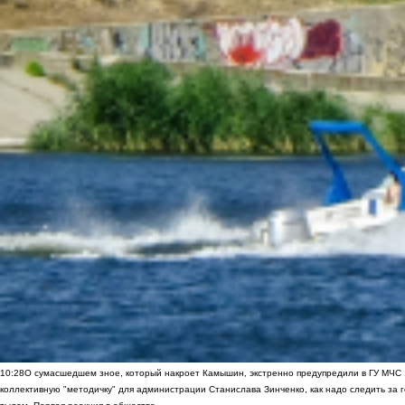
10:28
О сумасшедшем зное, который накроет Камышин, экстренно предупредили в ГУ МЧС
коллективную "методичку" для администрации Станислава Зинченко, как надо следить за 