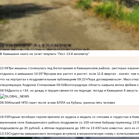
В Камышине никто не хочет покупать "Пост 13-й километр"
12:06
Три машины столкнулись под Белогорками в Камышинском районе, шестерых изранен
отдыхать и камышане
10:05
"Мусорка все растет и растет: если 11-й квартал - значит, там
что на портретах к поздравительным публикациям
09:22
«Пора договариваться»: Маск отказы
спецоперации Андреем Степановым
09:04
Волгоградскую область накрыла волна фейков о
08:54
Духота и +34, но дождь и порция свежести на подходе: погода в Камышине 8 августа
08:50
Ильский НПЗ горит после атаки БПЛА на Кубань: ранены пять человек
18:53
Родные погибших героев приняли их ордена и медаль со слезами и гордостью в Ка
маленьком селе Камышинского района поздравили со 100-летием бабушку-труженицу
13:
подешевели до 35 рублей, а яблоки подорожали до 180-ти
13:43
Стало известно, кого из
13:23
Студентка камышинского колледжа вступила в мошенническую схему с использование