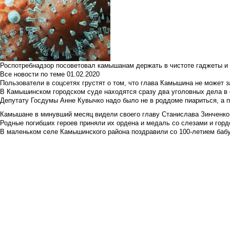
Роспотребнадзор посоветовал камышанам держать в чистоте гаджеты и 
Все новости по теме
01.02.2020
Пользователи в соцсетях грустят о том, что глава Камышина не может з
В Камышинском городском суде находятся сразу два уголовных дела в о
Депутату Госдумы Анне Кувычко надо было не в роддоме пиариться, а 
Камышане в минувший месяц видели своего главу Станислава Зинченко р
Родные погибших героев приняли их ордена и медаль со слезами и гор
В маленьком селе Камышинского района поздравили со 100-летием баб