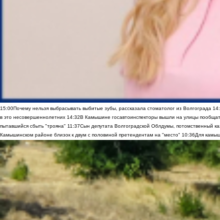
15:00
Почему нельзя выбрасывать выбитые зубы, рассказала стоматолог из Волгограда
14
в это несовершеннолетних
14:32
В Камышине госавтоинспекторы вышли на улицы пообщать
пытавшийся сбыть "трояна"
11:37
Сын депутата Волгоградской Облдумы, потомственный ка
Камышинском районе близок к двум с половиной претендентам на "место"
10:36
Для камыш