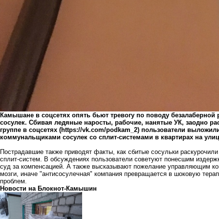
Камышане в соцсетях опять бьют тревогу по поводу безалаберно
сосулек. Сбивая ледяные наросты, рабочие, нанятые УК, заодно р
группе в соцсетях (
https://vk.com/podkam_2
) пользователи выложили
коммунальщиками сосулек со сплит-системами в квартирах на улиц
Пострадавшие также приводят факты, как сбитые сосульки раскурочили
сплит-систем. В обсуждениях пользователи советуют понесшим издержк
суд за компенсацией. А также высказывают пожелание управляющим ко
мозги, иначе "антисосулечная" компания превращается в шоковую терап
проблем.
Новости на Блoкнoт-Камышин