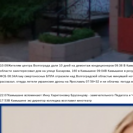
10:09
Жителям центра Волгограда дали 10 дней на демонтаж кондиционеров
09:38
В Камы
области заинтересовал дом на улице Базарова, 160 в Камышине
09:04
В Камышине в резу
ФСБ
08:34
Атаку смертоносных БПЛА отразили над Волгоградской областью минувшей но
рассказал, откуда летели украинские дроны на Ярославль
07:59
+32 и ни облачка: погода 
22:07
Камышане вспоминают Инну Харитоновну Брусенцову - замечательного Педагога и 
17:53
В Камышине экс-директор колледжа возглавил кинотеатр