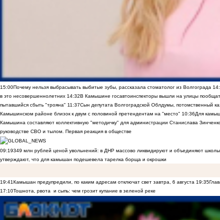
15:00
Почему нельзя выбрасывать выбитые зубы, рассказала стоматолог из Волгограда
14
в это несовершеннолетних
14:32
В Камышине госавтоинспекторы вышли на улицы пообщать
пытавшийся сбыть "трояна"
11:37
Сын депутата Волгоградской Облдумы, потомственный ка
Камышинском районе близок к двум с половиной претендентам на "место"
10:36
Для камы
Камышина составляют коллективную "методичку" для администрации Станислава Зинченко,
руководстве СВО и тылом. Первая реакция в обществе
09:19
349 млн рублей ценой увольнений: в ДНР массово ликвидируют и объединяют школы
утверждают, что для камышан подешевела тарелка борща и окрошки
19:41
Камышан предупредили, по каким адресам отключат свет завтра, 6 августа
19:35
Глав
17:10
Тошнота, рвота и сыпь: чем грозит купание в зеленой реке