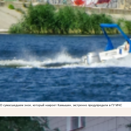
О сумасшедшем зное, который накроет Камышин, экстренно предупредили в ГУ МЧС