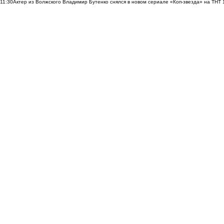
11:30
Актер из Волжского Владимир Бутенко снялся в новом сериале «Коп-звезда» на ТНТ