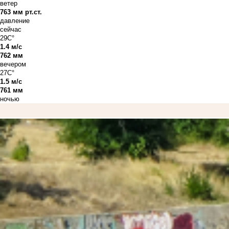
ветер
763 мм рт.ст.
давление
сейчас
29C°
1.4 м/с
762 мм
вечером
27C°
1.5 м/с
761 мм
ночью