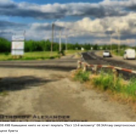
08:49
В Камышине никто не хочет покупать "Пост 13-й километр"
08:34
Атаку смертоносных
цене букета