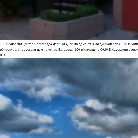
10:09
Жителям центра Волгограда дали 10 дней на демонтаж кондиционеров
09:38
В Камы
области заинтересовал дом на улице Базарова, 160 в Камышине
09:04
В Камышине в резу
ФСБ