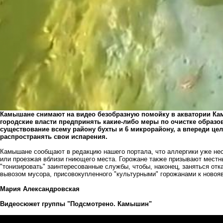
Камышане снимают на видео безобразную помойку в акватории Ка
городские власти предпринять какие-либо меры по очистке образов
существование всему району бухты и 6 микрорайону, а впереди цел
распространять свои испарения.
Камышане сообщают в редакцию нашего портала, что аллергики уже не
или проезжая вблизи гниющего места. Горожане также призывают местны
"тонизировать" заинтересованные службы, чтобы, наконец, заняться отк
вывозом мусора, присовокупленного "культурными" горожанами к новоя
Мария Александровская
Видеосюжет группы "Подсмотрено. Камышин"