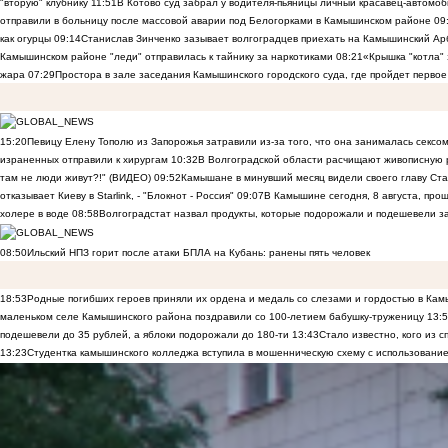
"вторую" клубнику
11:51
В Котово суд забрал у водителя-пьяницы личный красавец-автомоб
отправили в больницу после массовой аварии под Белогорками в Камышинском районе
09
как огурцы
09:14
Станислав Зинченко зазывает волгоградцев приехать на Камышинский Ар
Камышинском районе "леди" отправилась к тайнику за наркотиками
08:21
«Крышка "котла"
жара
07:29
Простора в зале заседания Камышинского городского суда, где пройдет первое
15:20
Певицу Елену Тополю из Запорожья затравили из-за того, что она занималась сексом
израненных отправили к хирургам
10:32
В Волгоградской области расчищают живописную р
там не люди живут?!" (ВИДЕО)
09:52
Камышане в минувший месяц видели своего главу Ста
отказывает Киеву в Starlink, - "Блокнот - Россия"
09:07
В Камышине сегодня, 8 августа, пр
холере в воде
08:58
Волгоградстат назвал продукты, которые подорожали и подешевели 
08:50
Ильский НПЗ горит после атаки БПЛА на Кубань: ранены пять человек
18:53
Родные погибших героев приняли их ордена и медаль со слезами и гордостью в Ка
маленьком селе Камышинского района поздравили со 100-летием бабушку-труженицу
13:
подешевели до 35 рублей, а яблоки подорожали до 180-ти
13:43
Стало известно, кого из
13:23
Студентка камышинского колледжа вступила в мошенническую схему с использование