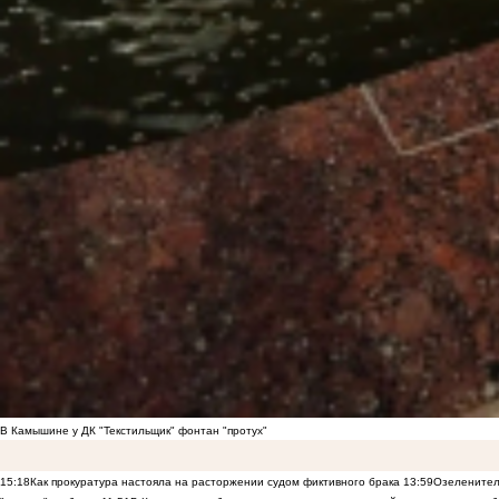
В Камышине у ДК "Текстильщик" фонтан "протух"
15:18
Как прокуратура настояла на расторжении судом фиктивного брака
13:59
Озеленител