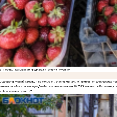
У "Победы" камышанам предлагают "вторую" клубнику
20:19
Исторический камень, и не только он, стал оригинальной фотозоной для экскурсант
семьям погибших ополченцев Донбасса право на пенсию
18:55
15 ножевых: в Волжском у 
небом машина десанта?