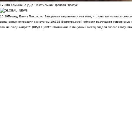
17:20
В Камышине у ДК "Текстильщик" фонтан "протух"
15:20
Певицу Елену Тополю из Запорожья затравили из-за того, что она занималась сексом
израненных отправили к хирургам
10:32
В Волгоградской области расчищают живописную р
там не люди живут?!" (ВИДЕО)
09:52
Камышане в минувший месяц видели своего главу Ста