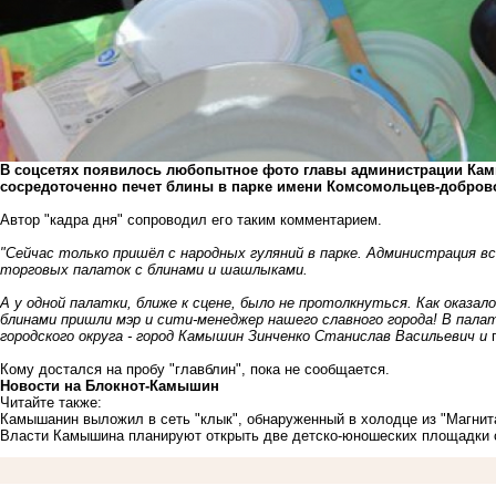
В соцсетях появилось любопытное фото главы администрации Кам
сосредоточенно печет блины в парке имени Комсомольцев-добров
Автор "кадра дня" сопроводил его таким комментарием.
"Сейчас только пришёл с народных гуляний в парке. Администрация вс
торговых палаток с блинами и шашлыками.
А у одной палатки, ближе к сцене, было не протолкнуться. Как оказа
блинами пришли мэр и сити-менеджер нашего славного города! В пала
городского округа - город Камышин Зинченко Станислав Васильевич и
Кому достался на пробу "главблин", пока не сообщается.
Новости на Блoкнoт-Камышин
Читайте также:
Камышанин выложил в сеть "клык", обнаруженный в холодце из "Магнит
Власти Камышина планируют открыть две детско-юношеских площадки 