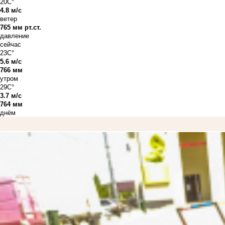
20C°
4.8 м/с
ветер
765 мм рт.ст.
давление
сейчас
23C°
5.6 м/с
766 мм
утром
29C°
3.7 м/с
764 мм
днём