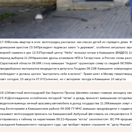
17:35
Восемь квартир в огне: волгоградец рассказал, как спасал детей из горящего дома
Ф
домашним арестом
15:34
Президент подписал закон "о деревьях", особенно актуально зв
мэрией скамеек и урн
12:53
Торговый центр "Небо" полыхал ночью в Камышине (ВИДЕО)
11
период выборов
11:29
Украинские дроны атаковали НПЗ в Татарстане: в России снова разго
Саратовской области
09:09
К столу камышан "подали" грузинскую сливу со скидкой
08:56
Ин
предвыборных материалов кандидатов в депутаты Госдумы
08:23
В Камышине новорожденны
побеждает и должна срочно "выстрелить себе в колено": Трамп шлет в Москву «миротворц
свет сегодня, 10 августа
07:07
Солнечно, но с ветерком: погода в Камышине 10 августа
19:12
Известный волгоградский бас-баритон Прохор Шаляпин назвал главную женщину св
15:31
Долгожданное ослабление погодной "печки" и дождь принесет камышанам сегодняш
водителя-пьяницы личный красавец-автомобиль в доход государства
11:28
Камышан зовут н
под Белогорками в Камышинском районе
09:30
В ГУ МЧС камышан предупредили о надвига
зазывает волгоградцев приехать на Камышинский Арбузный фестиваль на спецэкспрессе
0
отправилась к тайнику за наркотиками
08:21
«Крышка "котла" захлопнется»: ВС РФ прорыва
заседания Камышинского городского суда, где пройдет первое слушание по "делу Норова"