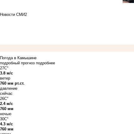
Новости СМИ2
Погода в Камышине
подробный прогноз
подробнее
27C°
3.8 м/с
ветер
760 мм рт.ст.
давление
сейчас
26C°
2.4 м/с
760 мм
ночью
30C°
4.3 м/с
760 мм