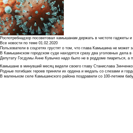
Роспотребнадзор посоветовал камышанам держать в чистоте гаджеты и 
Все новости по теме
01.02.2020
Пользователи в соцсетях грустят о том, что глава Камышина не может з
В Камышинском городском суде находятся сразу два уголовных дела в о
Депутату Госдумы Анне Кувычко надо было не в роддоме пиариться, а 
Камышане в минувший месяц видели своего главу Станислава Зинченко р
Родные погибших героев приняли их ордена и медаль со слезами и гор
В маленьком селе Камышинского района поздравили со 100-летием баб