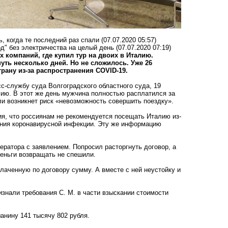
 когда те последний раз спали
(07.07.2020 05:57)
д" без электричества на целый день
(07.07.2020 07:19)
 компаний, где купил тур на двоих в Италию.
уть несколько дней. Но не сложилось. Уже 26
ану из-за распространения COVID-19.
с-службу суда Волгоградского областного суда, 19
лию. В этот же день мужчина полностью расплатился за
и возникнет риск «невозможность совершить поездку».
я, что россиянам не рекомендуется посещать Италию из-
ения коронавирусной инфекции. Эту же информацию
ратора с заявлением. Попросил расторгнуть договор, а
деньги возвращать не спешили.
лаченную по договору сумму. А вместе с ней неустойку и
знали требования С. М. в части взыскании стоимости
анину 141 тысячу 802 рубля.