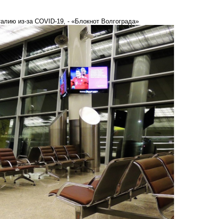
алию из-за COVID-19, - «Блокнот Волгограда»