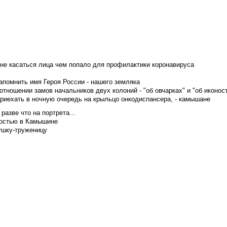
не касаться лица чем попало для профилактики коронавируса
апомнить имя Героя России - нашего земляка
тношении замов начальников двух колоний - "об овчарках" и "об иконос
приехать в ночную очередь на крыльцо онкодиспансера, - камышане
азве что на портрета...
достью в Камышине
ушку-труженицу