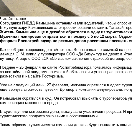
Читайте также:
Сотрудники ГИБДД Камышина останавливали водителей, чтобы спросить,
В жуткую жару Камышинские электросети решили оставить "старый горо
Житель Камышина еще в декабре обратился в одну из туристических
Мужчина планировал отправиться в поездку с 5 по 12 марта. Отдохн
февраля Роспотребнадзор не рекомендовал россиянам посещать стр
Как сообщает корреспондент «Блокнота Волгограда» со ссылкой на прес
декабря С. М. купил у туроператора ООО «Де Визу» тур на двоих в Ита
путевку. А еще с ООО «СК «Согласие» заключил страховой договор, есл
Позднее – 26 февраля на сайте Роспотребнадзора появилась информаци
за нестабильной эпидемиологической обстановки и угрозы распростран
разместили и на сайте Ростуризма.
Уже на следующий день, 27 февраля, мужчина обратился в адрес туропе
еще вернуть стоимость путевки. Договор в компании аннулировали, но 
Камышанин обратился в суд. Он потребовал взыскать с туроператора уп
компенсацию морального вреда.
В суде изучили материалы дела, выслушали участников процесса. И при
туристического продукта законными и обоснованными.
Таким образом, туристическая компания должна будет выплатить камыш