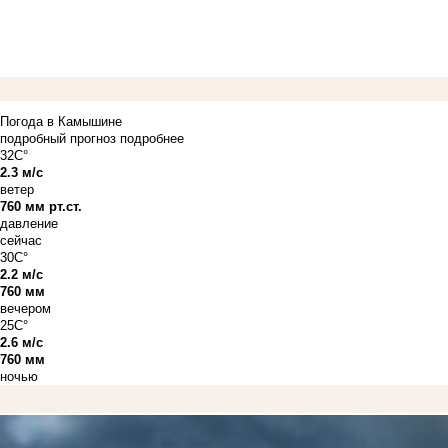
Погода в Камышине
подробный прогноз
подробнее
32C°
2.3 м/с
ветер
760 мм рт.ст.
давление
сейчас
30C°
2.2 м/с
760 мм
вечером
25C°
2.6 м/с
760 мм
ночью