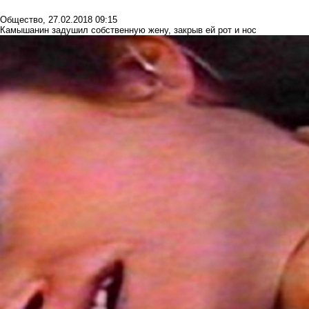
Общество
,
27.02.2018 09:15
Камышанин задушил собственную жену, закрыв ей рот и нос