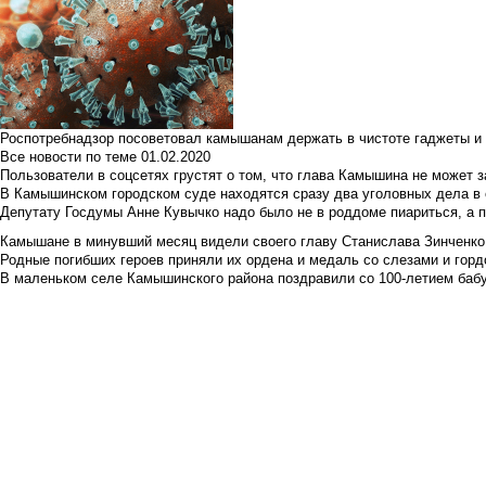
Роспотребнадзор посоветовал камышанам держать в чистоте гаджеты и 
Все новости по теме
01.02.2020
Пользователи в соцсетях грустят о том, что глава Камышина не может з
В Камышинском городском суде находятся сразу два уголовных дела в о
Депутату Госдумы Анне Кувычко надо было не в роддоме пиариться, а 
Камышане в минувший месяц видели своего главу Станислава Зинченко р
Родные погибших героев приняли их ордена и медаль со слезами и гор
В маленьком селе Камышинского района поздравили со 100-летием баб