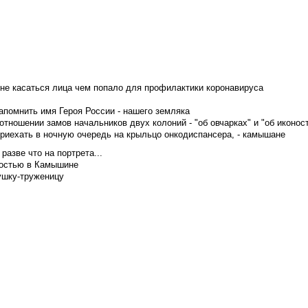
не касаться лица чем попало для профилактики коронавируса
апомнить имя Героя России - нашего земляка
тношении замов начальников двух колоний - "об овчарках" и "об иконос
приехать в ночную очередь на крыльцо онкодиспансера, - камышане
азве что на портрета...
достью в Камышине
ушку-труженицу