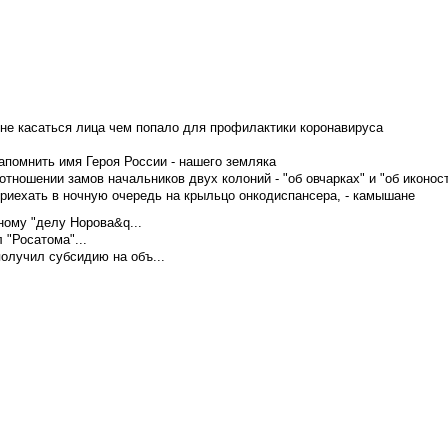
не касаться лица чем попало для профилактики коронавируса
апомнить имя Героя России - нашего земляка
тношении замов начальников двух колоний - "об овчарках" и "об иконос
приехать в ночную очередь на крыльцо онкодиспансера, - камышане
ому "делу Норова&q...
 "Росатома"...
олучил субсидию на объ...