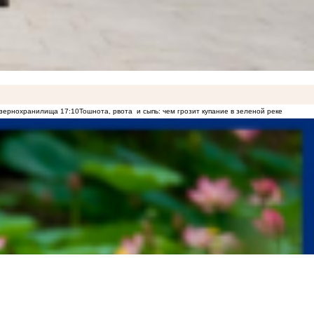
о зернохранилища
17:10
Тошнота, рвота и сыпь: чем грозит купание в зеленой реке