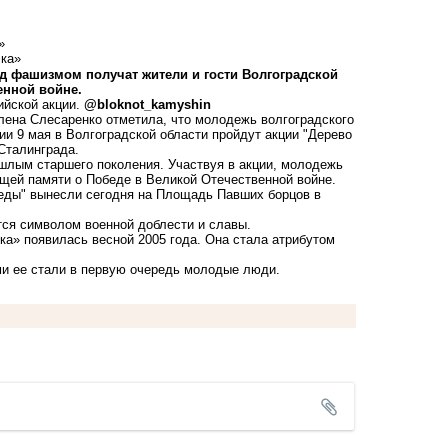
»
ад фашизмом получат жители и гости Волгоградской
енной войне.
ийской акции.
@bloknot_kamyshin
лена Слесаренко отметила, что молодежь волгоградского
рии 9 мая в Волгоградской области пройдут акции "Дерево
Сталинграда.
ошлым старшего поколения. Участвуя в акции, молодежь
бщей памяти о Победе в Великой Отечественной войне.
еды" вынесли сегодня на Площадь Павших борцов в
ся символом военной доблести и славы.
ка» появилась весной 2005 года. Она стала атрибутом
ми ее стали в первую очередь молодые люди.