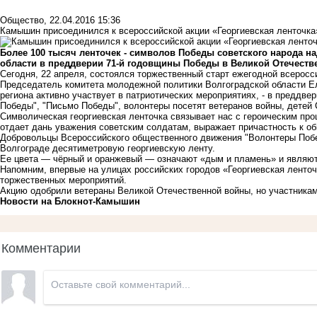
Общество
,
22.04.2016 15:36
Камышин присоединился к всероссийской акции «Георгиевская ленточка
Более 100 тысяч ленточек - символов Победы советского народа н
области в преддверии 71-й годовщины Победы в Великой Отечеств
Сегодня, 22 апреля, состоялся торжественный старт ежегодной всеросс
Председатель комитета молодежной политики Волгоградской области Е
региона активно участвует в патриотических мероприятиях, - в преддве
Победы", "Письмо Победы", волонтеры посетят ветеранов войны, детей 
Символическая георгиевская ленточка связывает нас с героическим пр
отдает дань уважения советским солдатам, выражает причастность к о
Добровольцы Всероссийского общественного движения "Волонтеры Поб
Волгограде десятиметровую георгиевскую ленту.
Ее цвета — чёрный и оранжевый — означают «дым и пламень» и являют
Напомним, впервые на улицах российских городов «Георгиевская ленточ
торжественных мероприятий.
Акцию одобрили ветераны Великой Отечественной войны, но участника
Новости на Блoкнoт-Камышин
Комментарии