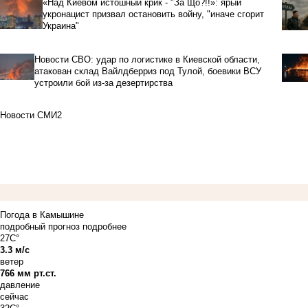
«Над Киевом истошный крик - "За Що?!!»: ярый
укронацист призвал остановить войну, "иначе сгорит
Украина"
Новости СВО: удар по логистике в Киевской области,
атакован склад Вайлдберриз под Тулой, боевики ВСУ
устроили бой из-за дезертирства
Новости СМИ2
Погода в Камышине
подробный прогноз
подробнее
27C°
3.3 м/с
ветер
766 мм рт.ст.
давление
сейчас