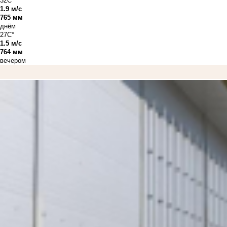
32C°
1.9 м/с
765 мм
днём
27C°
1.5 м/с
764 мм
вечером