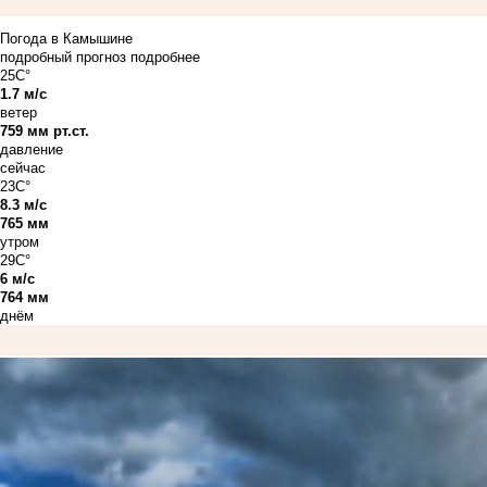
Погода в Камышине
подробный прогноз
подробнее
25C°
1.7 м/с
ветер
759 мм рт.ст.
давление
сейчас
23C°
8.3 м/с
765 мм
утром
29C°
6 м/с
764 мм
днём