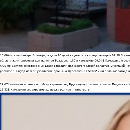
10:09
Жителям центра Волгограда дали 10 дней на демонтаж кондиционеров
09:38
В Камы
области заинтересовал дом на улице Базарова, 160 в Камышине
09:04
В Камышине в резу
ФСБ
08:34
Атаку смертоносных БПЛА отразили над Волгоградской областью минувшей но
рассказал, откуда летели украинские дроны на Ярославль
07:59
+32 и ни облачка: погода 
22:07
Камышане вспоминают Инну Харитоновну Брусенцову - замечательного Педагога и 
17:53
В Камышине экс-директор колледжа возглавил кинотеатр