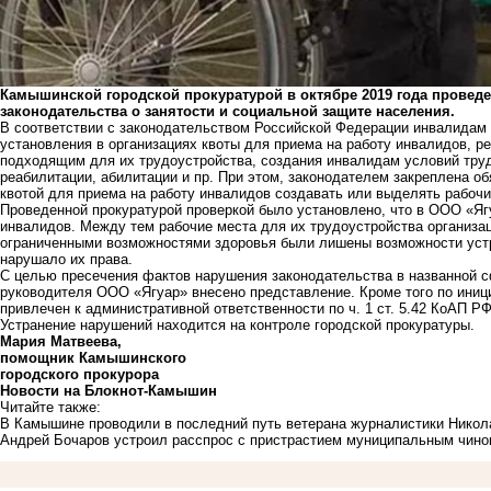
Камышинской городской прокуратурой в октябре 2019 года провед
законодательства о занятости и социальной защите населения.
В соответствии с законодательством Российской Федерации инвалидам 
установления в организациях квоты для приема на работу инвалидов, р
подходящим для их трудоустройства, создания инвалидам условий тру
реабилитации, абилитации и пр. При этом, законодателем закреплена о
квотой для приема на работу инвалидов создавать или выделять рабочи
Проведенной прокуратурой проверкой было установлено, что в ООО «Яг
инвалидов. Между тем рабочие места для их трудоустройства организац
ограниченными возможностями здоровья были лишены возможности устр
нарушало их права.
С целью пресечения фактов нарушения законодательства в названной 
руководителя ООО «Ягуар» внесено представление. Кроме того по иниц
привлечен к административной ответственности по ч. 1 ст. 5.42 КоАП РФ
Устранение нарушений находится на контроле городской прокуратуры.
Мария Матвеева,
помощник Камышинского
городского прокурора
Новости на Блoкнoт-Камышин
Читайте также:
В Камышине проводили в последний путь ветерана журналистики Нико
Андрей Бочаров устроил расспрос с пристрастием муниципальным чино