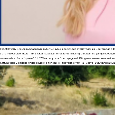
15:00
Почему нельзя выбрасывать выбитые зубы, рассказала стоматолог из Волгограда
14
в это несовершеннолетних
14:32
В Камышине госавтоинспекторы вышли на улицы пообщать
пытавшийся сбыть "трояна"
11:37
Сын депутата Волгоградской Облдумы, потомственный ка
Камышинском районе близок к двум с половиной претендентам на "место"
10:36
Для камыш