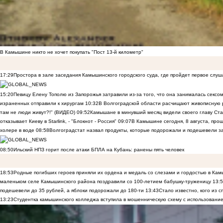
В Камышине никто не хочет покупать "Пост 13-й километр"
17:29
Простора в зале заседания Камышинского городского суда, где пройдет первое слуш
15:20
Певицу Елену Тополю из Запорожья затравили из-за того, что она занималась сексом
израненных отправили к хирургам
10:32
В Волгоградской области расчищают живописную р
там не люди живут?!" (ВИДЕО)
09:52
Камышане в минувший месяц видели своего главу Ста
отказывает Киеву в Starlink, - "Блокнот - Россия"
09:07
В Камышине сегодня, 8 августа, пр
холере в воде
08:58
Волгоградстат назвал продукты, которые подорожали и подешевели 
08:50
Ильский НПЗ горит после атаки БПЛА на Кубань: ранены пять человек
18:53
Родные погибших героев приняли их ордена и медаль со слезами и гордостью в Ка
маленьком селе Камышинского района поздравили со 100-летием бабушку-труженицу
13:
подешевели до 35 рублей, а яблоки подорожали до 180-ти
13:43
Стало известно, кого из
13:23
Студентка камышинского колледжа вступила в мошенническую схему с использование