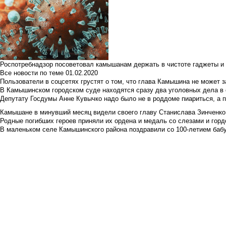
Роспотребнадзор посоветовал камышанам держать в чистоте гаджеты и 
Все новости по теме
01.02.2020
Пользователи в соцсетях грустят о том, что глава Камышина не может з
В Камышинском городском суде находятся сразу два уголовных дела в о
Депутату Госдумы Анне Кувычко надо было не в роддоме пиариться, а 
Камышане в минувший месяц видели своего главу Станислава Зинченко р
Родные погибших героев приняли их ордена и медаль со слезами и гор
В маленьком селе Камышинского района поздравили со 100-летием баб