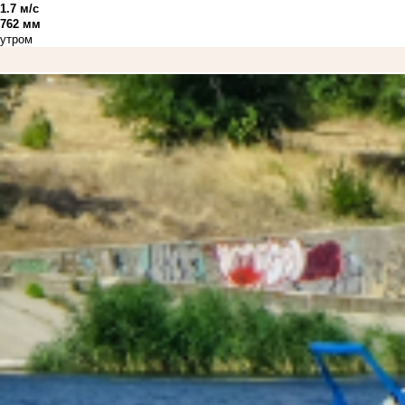
1.7 м/с
762 мм
утром