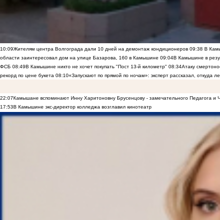
10:09
Жителям центра Волгограда дали 10 дней на демонтаж кондиционеров
09:38
В Камы
области заинтересовал дом на улице Базарова, 160 в Камышине
09:04
В Камышине в резу
ФСБ
08:49
В Камышине никто не хочет покупать "Пост 13-й километр"
08:34
Атаку смертоно
рекорд по цене букета
08:10
«Запускают по прямой по ночам»: эксперт рассказал, откуда 
22:07
Камышане вспоминают Инну Харитоновну Брусенцову - замечательного Педагога и 
17:53
В Камышине экс-директор колледжа возглавил кинотеатр