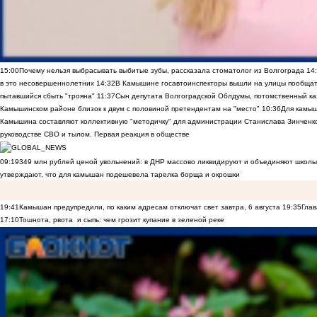
15:00
Почему нельзя выбрасывать выбитые зубы, рассказала стоматолог из Волгограда
14
в это несовершеннолетних
14:32
В Камышине госавтоинспекторы вышли на улицы пообщать
пытавшийся сбыть "трояна"
11:37
Сын депутата Волгоградской Облдумы, потомственный ка
Камышинском районе близок к двум с половиной претендентам на "место"
10:36
Для камы
Камышина составляют коллективную "методичку" для администрации Станислава Зинченко,
руководстве СВО и тылом. Первая реакция в обществе
09:19
349 млн рублей ценой увольнений: в ДНР массово ликвидируют и объединяют школы
утверждают, что для камышан подешевела тарелка борща и окрошки
19:41
Камышан предупредили, по каким адресам отключат свет завтра, 6 августа
19:35
Глав
17:10
Тошнота, рвота и сыпь: чем грозит купание в зеленой реке