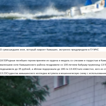
О сумасшедшем зное, который накроет Камышин, экстренно предупредили в ГУ МЧС
18:53
Родные погибших героев приняли их ордена и медаль со слезами и гордостью в Ка
маленьком селе Камышинского района поздравили со 100-летием бабушку-труженицу
13:
подешевели до 35 рублей, а яблоки подорожали до 180-ти
13:43
Стало известно, кого из
13:23
Студентка камышинского колледжа вступила в мошенническую схему с использование