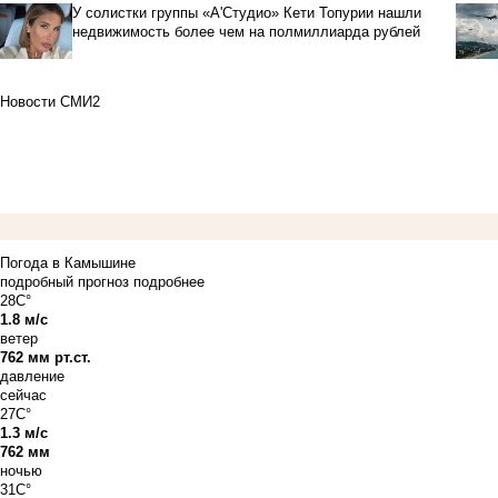
У солистки группы «А'Студио» Кети Топурии нашли
недвижимость более чем на полмиллиарда рублей
Новости СМИ2
Погода в Камышине
подробный прогноз
подробнее
28C°
1.8 м/с
ветер
762 мм рт.ст.
давление
сейчас
27C°
1.3 м/с
762 мм
ночью
31C°