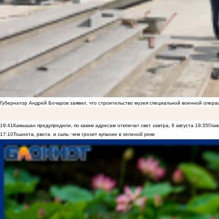
Губернатор Андрей Бочаров заявил, что строительство музея специальной военной опера
19:41
Камышан предупредили, по каким адресам отключат свет завтра, 6 августа
19:35
Глав
17:10
Тошнота, рвота и сыпь: чем грозит купание в зеленой реке