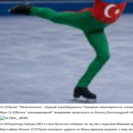
13:11
Проект "Пятая колонна": «бедный азербайджанец» Плющенко пожаловался на «непри
Иран
11:42
Волна "закошмариваний" проверками прокатилась по бизнесу Волгоградской обла
11:40
Скульптуру бойцам СВО в стиле Вучетича собирают по частям у подножия Мамаева к
Кристофера Нолана
10:52
Трамп планирует ударить по Ирану ядерным оружием: к чему при