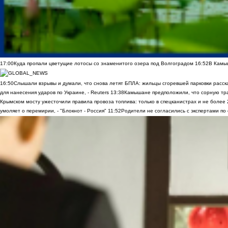
17:00
Куда пропали цветущие лотосы со знаменитого озера под Волгоградом
16:52
В Камы
16:50
Слышали взрывы и думали, что снова летят БПЛА: жильцы сгоревшей парковки расск
для нанесения ударов по Украине, - Reuters
13:38
Камышане предположили, что сорную трав
Крымском мосту ужесточили правила провоза топлива: только в спецканистрах и не более
умоляет о перемирии, - "Блокнот - Россия"
11:52
Родители не согласились с экспертами по