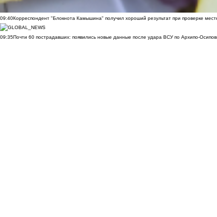
09:40
Корреспондент "Блокнота Камышина" получил хороший результат при проверке мест
09:35
Почти 60 пострадавших: появились новые данные после удара ВСУ по Архипо-Осипов