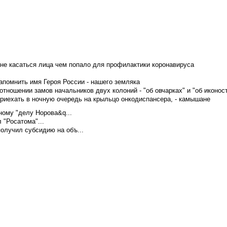
не касаться лица чем попало для профилактики коронавируса
апомнить имя Героя России - нашего земляка
тношении замов начальников двух колоний - "об овчарках" и "об иконос
приехать в ночную очередь на крыльцо онкодиспансера, - камышане
ому "делу Норова&q...
 "Росатома"...
олучил субсидию на объ...