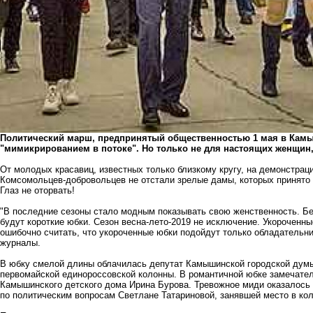
Политический марш, предпринятый общественностью 1 мая в Камыши
"мимикрированием в потоке". Но только не для настоящих женщин, 
От молодых красавиц, известных только близкому кругу, на демонстрац
Комсомольцев-добровольцев не отстали зрелые дамы, которых принято 
Глаз не оторвать!
"В последние сезоны стало модным показывать свою женственность. Бе
будут короткие юбки. Сезон весна-лето-2019 не исключение. Укороченн
ошибочно считать, что укороченные юбки подойдут только обладательни
журналы.
В юбку смелой длины облачилась депутат Камышинской городской дум
первомайской единороссовской колонны. В романтичной юбке замечател
Камышинского детского дома Ирина Бурова. Тревожное миди оказалось
по политическим вопросам Светлане Татариновой, занявшей место в ко