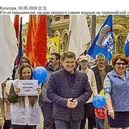
Культура
,
03.05.2019 11:11
Кто из камышинских vip-дам оказался самым модным на первомайской «