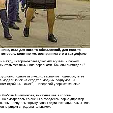
не, стал для кого-то обязаловкой, для кого-то
которые, конечно же, восприняли его и как дефиле!
ии между историко-краеведческим музеем и парком
считать местными вип-персонами. Как они выглядели?
зусловно, одним из лучших вариантов подчеркнуть её
ые модели юбок не сходят с модных подиумов. И
цам стройных ножек", - наперебой уверяют женские
ы Любовь Филимонова, выступавшая в голове
ьно смотрелась со сцены в городском парке директор
 очень к лицу помощнику главы администрации Камышина
лонне рядом с градоначальником.