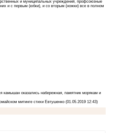
арственных и муниципальных учреждений, профсоюзные
их и с первым (юбки), и со вторым (ножки) все в полном
я камышан оказались набережная, памятник морякам и
омайском митинге стихи Евтушенко
(01.05.2019 12:43)