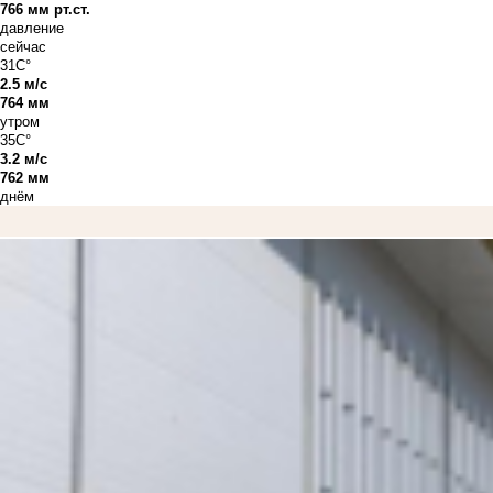
766 мм рт.ст.
давление
сейчас
31C°
2.5 м/с
764 мм
утром
35C°
3.2 м/с
762 мм
днём