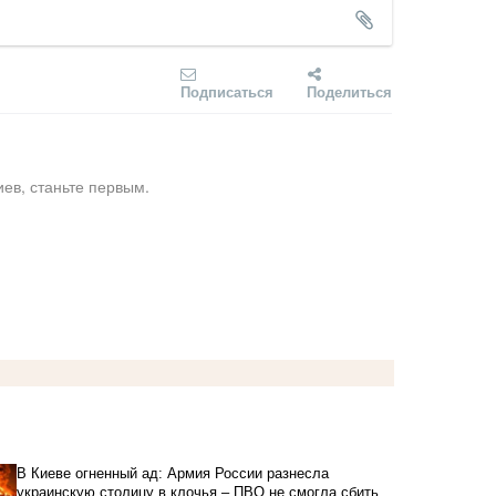
Подписаться
Поделиться
ев, станьте первым.
В Киеве огненный ад: Армия России разнесла
украинскую столицу в клочья – ПВО не смогла сбить