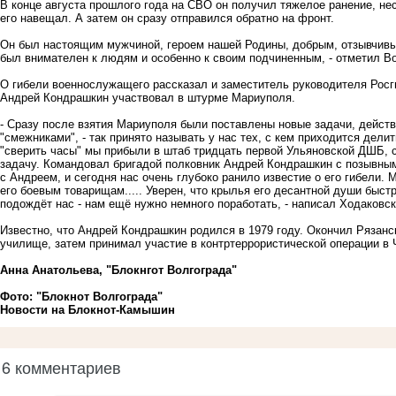
В конце августа прошлого года на СВО он получил тяжелое ранение, нес
его навещал. А затем он сразу отправился обратно на фронт.
Он был настоящим мужчиной, героем нашей Родины, добрым, отзывчивы
был внимателен к людям и особенно к своим подчиненным, - отметил В
О гибели военнослужащего рассказал и заместитель руководителя Росг
Андрей Кондрашкин участвовал в штурме Мариуполя.
- Сразу после взятия Мариуполя были поставлены новые задачи, действ
"смежниками", - так принято называть у нас тех, с кем приходится де
"сверить часы" мы прибыли в штаб тридцать первой Ульяновской ДШБ, 
задачу. Командовал бригадой полковник Андрей Кондрашкин с позывным
с Андреем, и сегодня нас очень глубоко ранило известие о его гибели.
его боевым товарищам..... Уверен, что крылья его десантной души быстр
подождёт нас - нам ещё нужно немного поработать, - написал Ходаковск
Известно, что Андрей Кондрашкин родился в 1979 году. Окончил Рязан
училище, затем принимал участие в контртеррористической операции в 
Анна Анатольева, "Блокнгот Волгограда"
Фото: "Блокнот Волгограда"
Новости на Блoкнoт-Камышин
6 комментариев