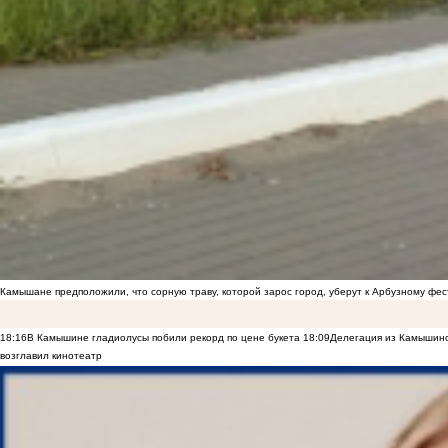
Камышане предположили, что сорную траву, которой зарос город, уберут к Арбузному фе
18:16
В Камышине гладиолусы побили рекорд по цене букета
18:09
Делегация из Камышинс
возглавил кинотеатр