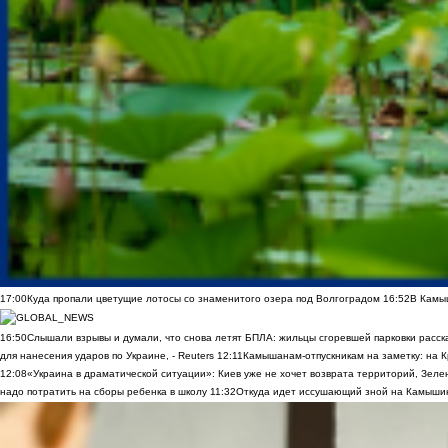
17:00
Куда пропали цветущие лотосы со знаменитого озера под Волгоградом
16:52
В Камы
16:50
Слышали взрывы и думали, что снова летят БПЛА: жильцы сгоревшей парковки расск
для нанесения ударов по Украине, - Reuters
12:11
Камышанам-отпускникам на заметку: на К
12:08
«Украина в драматической ситуации»: Киев уже не хочет возврата территорий, Зелен
надо потратить на сборы ребенка в школу
11:32
Откуда идет иссушающий зной на Камыши