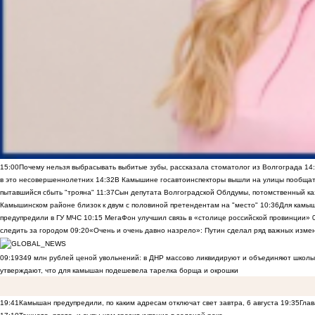
15:00
Почему нельзя выбрасывать выбитые зубы, рассказала стоматолог из Волгограда
14
в это несовершеннолетних
14:32
В Камышине госавтоинспекторы вышли на улицы пообщать
пытавшийся сбыть "трояна"
11:37
Сын депутата Волгоградской Облдумы, потомственный ка
Камышинском районе близок к двум с половиной претендентам на "место"
10:36
Для камы
предупредили в ГУ МЧС
10:15
МегаФон улучшил связь в «столице российской провинции»
следить за городом
09:20
«Очень и очень давно назрело»: Путин сделал ряд важных изме
09:19
349 млн рублей ценой увольнений: в ДНР массово ликвидируют и объединяют школы
утверждают, что для камышан подешевела тарелка борща и окрошки
19:41
Камышан предупредили, по каким адресам отключат свет завтра, 6 августа
19:35
Глав