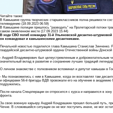
Читайте также:
В Камышине группа творческих старшеклассников полна решимости со
телевидению
(18.09.2023 06:59)
В Камышине полиции пришлось "разводить" на Пролетарской потоки тра
самом оживленном месте
(17.09.2023 15:44)
В ходе СВО погиб командир 31-й Ульяновской десантно-штурмово
он
командовал и камышинскими десантниками.
Печальной новостью поделился глава Камышина Станислав Зинченко. Р
гвардейской десантно-штурмовой ордена Отечественной войны Донской 
- Андрей Владимирович был целеустремленным и доброжелательным ч
значительный вклад в развитие и сохранение лучших традиций легендар
О личном знакомстве с полковником вспоминал и депутат камышан в Го
- Мы познакомились с ним в Камышине, когда он возглавлял там десант
и офицерами 56-й бригады ВДВ провожали его на обучение в академию 
подружились.
После начала Спецоперации он отпросился с курса и направился в зону
фронта.
За свою военную карьеру Андрей Кондрашкин прошел большой путь, при
Чечне. В сложившейся ситуации он не мог поступить иначе, не мог оста