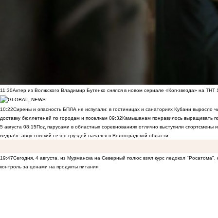
11:30
Актер из Волжского Владимир Бутенко снялся в новом сериале «Коп-звезда» на ТНТ
10:22
Сирены и опасность БПЛА не испугали: в гостиницах и санаториях Кубани выросло 
доставку бюллетеней по городам и поселкам
09:32
Камышанам понравилось выращивать п
5 августа
08:15
Под парусами в областных соревнованиях отлично выступили спортсмены 
ведра!»: августовский сезон груздей начался в Волгоградской области
19:47
Сегодня, 4 августа, из Мурманска на Северный полюс взял курс ледокол "Росатома",
контроль за ценами на продукты питания