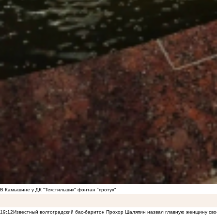
В Камышине у ДК "Текстильщик" фонтан "протух"
19:12
Известный волгоградский бас-баритон Прохор Шаляпин назвал главную женщину св