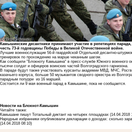
Камышинские десантники принимают участие в репетициях парада, 
честь 73-й годовщины Победы в Великой Отечественной войне.
Лучшие военнослужащие 56-й гвардейской Отдельной десантно-штурмов
тренировок по прохождению на марше чеканным шагом.
Как сообщили "Блокноту Камышина" в пресс-службе Южного военного ок
тысячи солдат и офицеров воинских частей Волгоградского гарнизона.
В параде будут также участвовать курсанты академии МВД, МЧС, Росгва
казачьего корпуса, больше 50 музыкантов сводного оркестра из Волгогра
парадным попурри из 16 маршей.
Состоится ли 9 мая военный парад в Камышине, пока не сообщается.
Новости на Блoкнoт-Камышин
Читайте также:
Камышане пишут Тотальный диктант на четырех площадках
(14.04.2018 
Народные избранники опубликовали декларации о доходах: сколько зар
(14.04.2018 08:10)