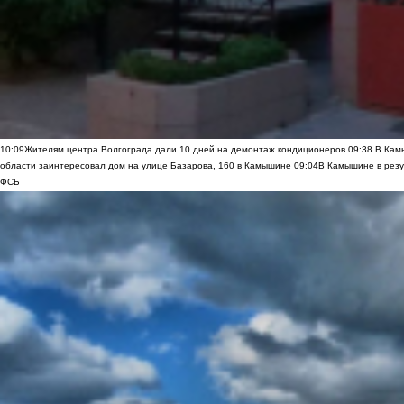
10:09
Жителям центра Волгограда дали 10 дней на демонтаж кондиционеров
09:38
В Камы
области заинтересовал дом на улице Базарова, 160 в Камышине
09:04
В Камышине в резу
ФСБ