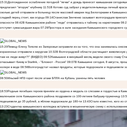
15:31
Долгожданное ослабление погодной "печки" и дождь принесет камышанам сегодняш
предлагают "вторую" клубнику
11:51
В Котово суд забрал у водителя-пьяницы личный краса
сколько детей отправили в больницу после массовой аварии под Белогорками в Камышин
сладкий перец стоит, как огурцы
09:14
Станислав Зинченко зазывает волгоградцев приехат
опасности
08:42
В Камышинском районе "леди" отправилась к тайнику за наркотиками
08:2
отступит сумасшедшая жара
07:29
Простора в зале заседания Камышинского городского су
15:20
Певицу Елену Тополю из Запорожья затравили из-за того, что она занималась сексом
израненных отправили к хирургам
10:32
В Волгоградской области расчищают живописную р
там не люди живут?!" (ВИДЕО)
09:52
Камышане в минувший месяц видели своего главу Ста
отказывает Киеву в Starlink, - "Блокнот - Россия"
09:07
В Камышине сегодня, 8 августа, пр
холере в воде
08:58
Волгоградстат назвал продукты, которые подорожали и подешевели 
08:50
Ильский НПЗ горит после атаки БПЛА на Кубань: ранены пять человек
18:53
Родные погибших героев приняли их ордена и медаль со слезами и гордостью в Ка
маленьком селе Камышинского района поздравили со 100-летием бабушку-труженицу
13:
подешевели до 35 рублей, а яблоки подорожали до 180-ти
13:43
Стало известно, кого из
13:23
Студентка камышинского колледжа вступила в мошенническую схему с использование