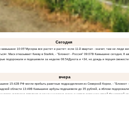
Сегодня
 и камышане
10:05
"Мусорка все растет и растет: если 11-й квартал - значит, там не люди ж
ся»: Маск отказывает Киеву в Starlink, - "Блокнот - Россия"
09:07
В Камышине сегодня, 8 а
торые подорожали и подешевели за неделю
08:54
Духота и +34, но дождь и порция свежести
вчера
мышине
15:42
В РФ могли прибыть ракетные подразделения из Северной Кореи, - "Блокнот -
радской области
13:49
В Камышине арбузы подешевели до 35 рублей, а яблоки подорожали
инского колледжа вступила в мошенническую схему с использованием своей банковской ка