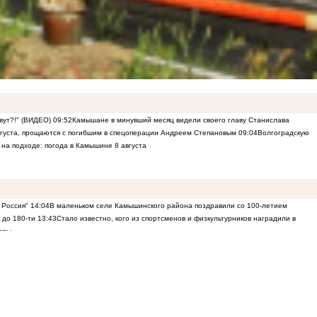
ивут?!" (ВИДЕО)
09:52
Камышане в минувший месяц видели своего главу Станислава
вгуста, прощаются с погибшим в спецоперации Андреем Степановым
09:04
Волгоградскую
 на подходе: погода в Камышине 8 августа
 Россия"
14:04
В маленьком селе Камышинского района поздравили со 100-летием
 до 180-ти
13:43
Стало известно, кого из спортсменов и физкультурников наградили в
рты