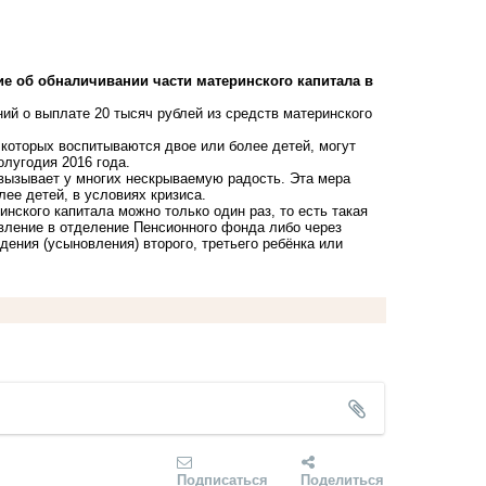
е об обналичивании части материнского капитала в
ий о выплате 20 тысяч рублей из средств материнского
 которых воспитываются двое или более детей, могут
олугодия 2016 года.
вызывает у многих нескрываемую радость. Эта мера
е детей, в условиях кризиса.
нского капитала можно только один раз, то есть такая
вление в отделение Пенсионного фонда либо через
ения (усыновления) второго, третьего ребёнка или
Подписаться
Поделиться