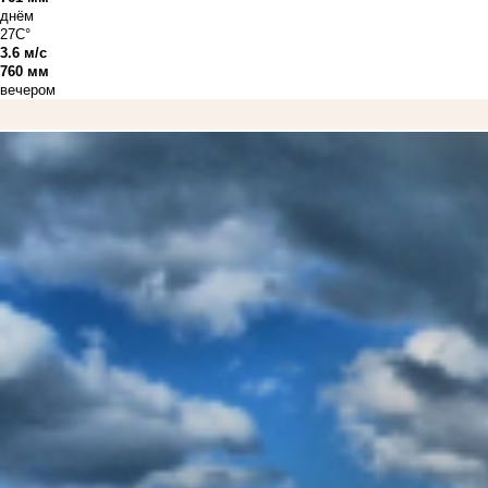
днём
27C°
3.6 м/с
760 мм
вечером