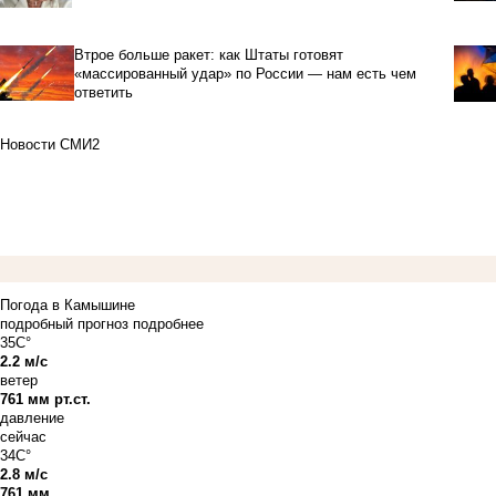
Втрое больше ракет: как Штаты готовят
«массированный удар» по России — нам есть чем
ответить
Новости СМИ2
Погода в Камышине
подробный прогноз
подробнее
35C°
2.2 м/с
ветер
761 мм рт.ст.
давление
сейчас
34C°
2.8 м/с
761 мм