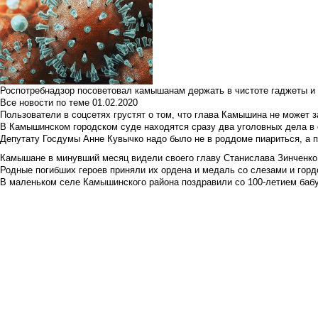
Роспотребнадзор посоветовал камышанам держать в чистоте гаджеты и 
Все новости по теме
01.02.2020
Пользователи в соцсетях грустят о том, что глава Камышина не может з
В Камышинском городском суде находятся сразу два уголовных дела в о
Депутату Госдумы Анне Кувычко надо было не в роддоме пиариться, а 
Камышане в минувший месяц видели своего главу Станислава Зинченко р
Родные погибших героев приняли их ордена и медаль со слезами и гор
В маленьком селе Камышинского района поздравили со 100-летием баб