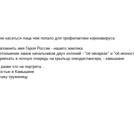
не касаться лица чем попало для профилактики коронавируса
апомнить имя Героя России - нашего земляка
тношении замов начальников двух колоний - "об овчарках" и "об иконос
приехать в ночную очередь на крыльцо онкодиспансера, - камышане
азве что на портрета...
достью в Камышине
ушку-труженицу