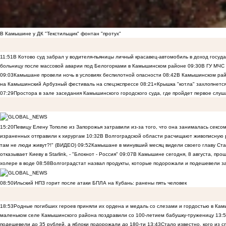
В Камышине у ДК "Текстильщик" фонтан "протух"
11:51
В Котово суд забрал у водителя-пьяницы личный красавец-автомобиль в доход госуд
больницу после массовой аварии под Белогорками в Камышинском районе
09:30
В ГУ МЧС
09:03
Камышане провели ночь в условиях беспилотной опасности
08:42
В Камышинском райо
на Камышинский Арбузный фестиваль на спецэкспрессе
08:21
«Крышка "котла" захлопнетс
07:29
Простора в зале заседания Камышинского городского суда, где пройдет первое слуш
15:20
Певицу Елену Тополю из Запорожья затравили из-за того, что она занималась сексом
израненных отправили к хирургам
10:32
В Волгоградской области расчищают живописную р
там не люди живут?!" (ВИДЕО)
09:52
Камышане в минувший месяц видели своего главу Ста
отказывает Киеву в Starlink, - "Блокнот - Россия"
09:07
В Камышине сегодня, 8 августа, пр
холере в воде
08:58
Волгоградстат назвал продукты, которые подорожали и подешевели 
08:50
Ильский НПЗ горит после атаки БПЛА на Кубань: ранены пять человек
18:53
Родные погибших героев приняли их ордена и медаль со слезами и гордостью в Ка
маленьком селе Камышинского района поздравили со 100-летием бабушку-труженицу
13:
подешевели до 35 рублей, а яблоки подорожали до 180-ти
13:43
Стало известно, кого из