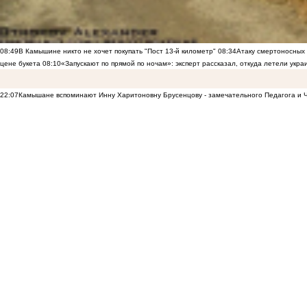
08:49
В Камышине никто не хочет покупать "Пост 13-й километр"
08:34
Атаку смертоносных
цене букета
08:10
«Запускают по прямой по ночам»: эксперт рассказал, откуда летели укр
22:07
Камышане вспоминают Инну Харитоновну Брусенцову - замечательного Педагога и 