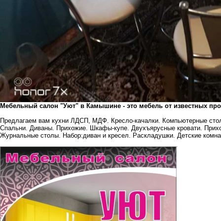
Мебельный салон "Уют" в Камышине - это мебель от известных пр
Предлагаем вам кухни ЛДСП, МДФ. Кресло-качалки. Компьютерные стол
Спальни. Диваны. Прихожие. Шкафы-купе. Двухъярусные кровати. Прихо
Журнальные столы. Набор:диван и кресел. Раскладушки. Детские комна