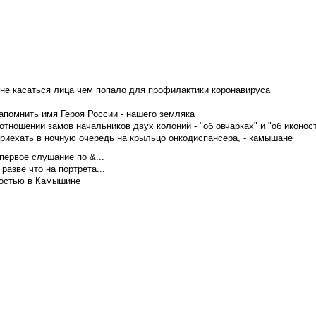
не касаться лица чем попало для профилактики коронавируса
апомнить имя Героя России - нашего земляка
тношении замов начальников двух колоний - "об овчарках" и "об иконос
приехать в ночную очередь на крыльцо онкодиспансера, - камышане
первое слушание по &...
азве что на портрета...
достью в Камышине