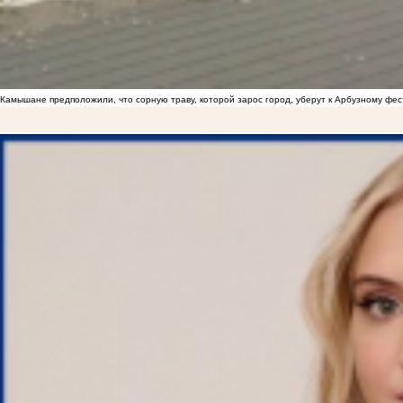
Камышане предположили, что сорную траву, которой зарос город, уберут к Арбузному фе