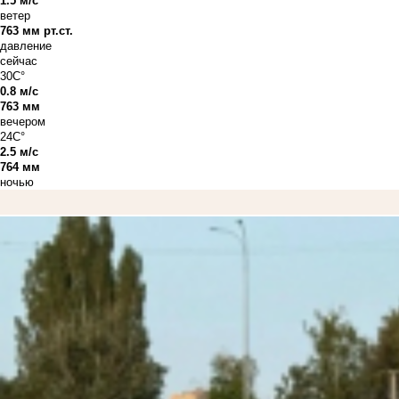
1.5 м/с
ветер
763 мм рт.ст.
давление
сейчас
30C°
0.8 м/с
763 мм
вечером
24C°
2.5 м/с
764 мм
ночью