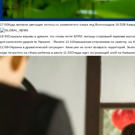
17:00
Куда пропали цветущие лотосы со знаменитого озера под Волгоградом
16:52
В Камы
16:50
Слышали взрывы и думали, что снова летят БПЛА: жильцы сгоревшей парковки расск
для нанесения ударов по Украине, - Reuters
12:11
Камышанам-отпускникам на заметку: на К
12:08
«Украина в драматической ситуации»: Киев уже не хочет возврата территорий, Зелен
надо потратить на сборы ребенка в школу
11:32
Откуда идет иссушающий зной на Камыши