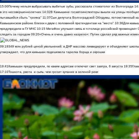
15:00
Почему нельзя выбрасывать выбитые зубы, рассказала стоматолог из Волгограда
14
в это несовершеннолетних
14:32
В Камышине госавтоинспекторы вышли на улицы пообщать
пытавшийся сбыть "трояна"
11:37
Сын депутата Волгоградской Облдумы, потомственный ка
Камышинском районе близок к двум с половиной претендентам на "место"
10:36
Для камы
предупредили в ГУ МЧС
10:15
МегаФон улучшил связь в «столице российской провинции»
следить за городом
09:20
«Очень и очень давно назрело»: Путин сделал ряд важных изме
09:19
349 млн рублей ценой увольнений: в ДНР массово ликвидируют и объединяют школы
утверждают, что для камышан подешевела тарелка борща и окрошки
19:41
Камышан предупредили, по каким адресам отключат свет завтра, 6 августа
19:35
Глав
17:10
Тошнота, рвота и сыпь: чем грозит купание в зеленой реке