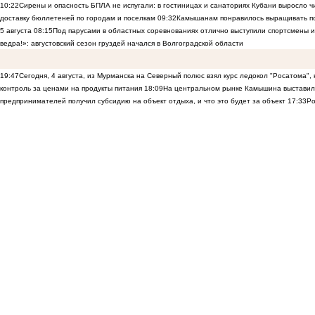
10:22
Сирены и опасность БПЛА не испугали: в гостиницах и санаториях Кубани выросло 
доставку бюллетеней по городам и поселкам
09:32
Камышанам понравилось выращивать п
5 августа
08:15
Под парусами в областных соревнованиях отлично выступили спортсмены 
ведра!»: августовский сезон груздей начался в Волгоградской области
19:47
Сегодня, 4 августа, из Мурманска на Северный полюс взял курс ледокол "Росатома",
контроль за ценами на продукты питания
18:09
На центральном рынке Камышина выставили
предпринимателей получил субсидию на объект отдыха, и что это будет за объект
17:33
Ро