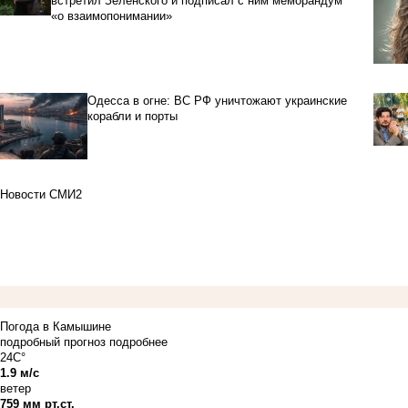
встретил Зеленского и подписал с ним меморандум
«о взаимопонимании»
Одесса в огне: ВС РФ уничтожают украинские
корабли и порты
Новости СМИ2
Погода в Камышине
подробный прогноз
подробнее
24C°
1.9 м/с
ветер
759 мм рт.ст.