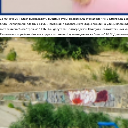
15:00
Почему нельзя выбрасывать выбитые зубы, рассказала стоматолог из Волгограда
14
в это несовершеннолетних
14:32
В Камышине госавтоинспекторы вышли на улицы пообщать
пытавшийся сбыть "трояна"
11:37
Сын депутата Волгоградской Облдумы, потомственный ка
Камышинском районе близок к двум с половиной претендентам на "место"
10:36
Для камыш