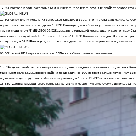
17:29
Простора в зале заседания Камышинского городского суда, где пройдет первое слуш
15:20
Певицу Елену Тополю из Запорожья затравили из-за того, что она занималась сексом
израненных отправили к хирургам
10:32
В Волгоградской области расчищают живописную р
там не люди живут?!" (ВИДЕО)
09:52
Камышане в минувший месяц видели своего главу Ста
отказывает Киеву в Starlink, - "Блокнот - Россия"
09:07
В Камышине сегодня, 8 августа, пр
холере в воде
08:58
Волгоградстат назвал продукты, которые подорожали и подешевели 
08:50
Ильский НПЗ горит после атаки БПЛА на Кубань: ранены пять человек
18:53
Родные погибших героев приняли их ордена и медаль со слезами и гордостью в Ка
маленьком селе Камышинского района поздравили со 100-летием бабушку-труженицу
13:
подешевели до 35 рублей, а яблоки подорожали до 180-ти
13:43
Стало известно, кого из
13:23
Студентка камышинского колледжа вступила в мошенническую схему с использование