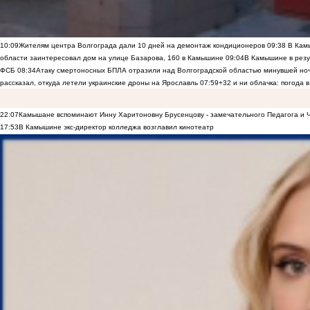
10:09
Жителям центра Волгограда дали 10 дней на демонтаж кондиционеров
09:38
В Камы
области заинтересовал дом на улице Базарова, 160 в Камышине
09:04
В Камышине в резу
ФСБ
08:34
Атаку смертоносных БПЛА отразили над Волгоградской областью минувшей но
рассказал, откуда летели украинские дроны на Ярославль
07:59
+32 и ни облачка: погода 
22:07
Камышане вспоминают Инну Харитоновну Брусенцову - замечательного Педагога и 
17:53
В Камышине экс-директор колледжа возглавил кинотеатр