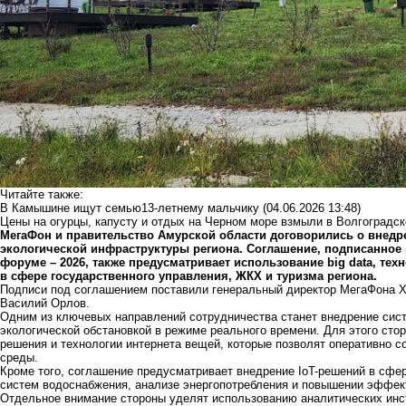
Читайте также:
В Камышине ищут семью13-летнему мальчику
(04.06.2026 13:48)
Цены на огурцы, капусту и отдых на Черном море взмыли в Волгоградск
МегаФон и правительство Амурской области договорились о внед
экологической инфраструктуры региона. Соглашение, подписанно
форуме – 2026, также предусматривает использование big data, тех
в сфере государственного управления, ЖКХ и туризма региона.
Подписи под соглашением поставили генеральный директор МегаФона Х
Василий Орлов.
Одним из ключевых направлений сотрудничества станет внедрение сист
экологической обстановкой в режиме реального времени. Для этого ст
решения и технологии интернета вещей, которые позволят оперативно 
среды.
Кроме того, соглашение предусматривает внедрение IoT-решений в сфе
систем водоснабжения, анализе энергопотребления и повышении эффек
Отдельное внимание стороны уделят использованию аналитических инстр