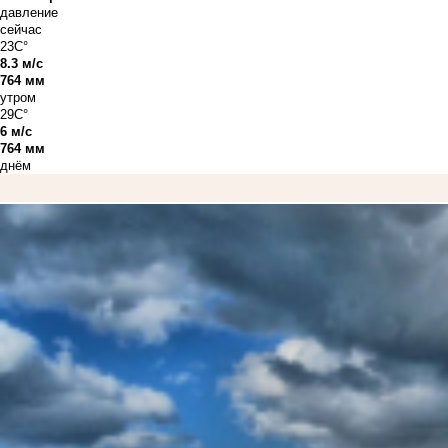
давление
сейчас
23C°
8.3 м/с
764 мм
утром
29C°
6 м/с
764 мм
днём