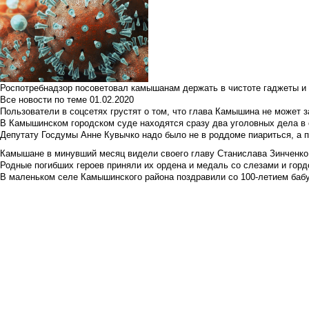
Роспотребнадзор посоветовал камышанам держать в чистоте гаджеты и 
Все новости по теме
01.02.2020
Пользователи в соцсетях грустят о том, что глава Камышина не может з
В Камышинском городском суде находятся сразу два уголовных дела в о
Депутату Госдумы Анне Кувычко надо было не в роддоме пиариться, а 
Камышане в минувший месяц видели своего главу Станислава Зинченко р
Родные погибших героев приняли их ордена и медаль со слезами и гор
В маленьком селе Камышинского района поздравили со 100-летием баб