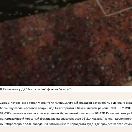
В Камышине у ДК "Текстильщик" фонтан "протух"
11:51
В Котово суд забрал у водителя-пьяницы личный красавец-автомобиль в доход госуд
больницу после массовой аварии под Белогорками в Камышинском районе
09:30
В ГУ МЧС
09:03
Камышане провели ночь в условиях беспилотной опасности
08:42
В Камышинском райо
на Камышинский Арбузный фестиваль на спецэкспрессе
08:21
«Крышка "котла" захлопнетс
07:29
Простора в зале заседания Камышинского городского суда, где пройдет первое слуш