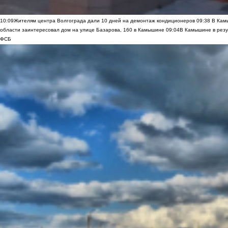
10:09
Жителям центра Волгограда дали 10 дней на демонтаж кондиционеров
09:38
В Камы
области заинтересовал дом на улице Базарова, 160 в Камышине
09:04
В Камышине в резу
ФСБ