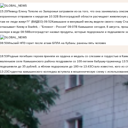
15:20
Певицу Елену Тополю из Запорожья затравили из-за того, что она занималась сексом
израненных отправили к хирургам
10:32
В Волгоградской области расчищают живописную р
там не люди живут?!" (ВИДЕО)
09:52
Камышане в минувший месяц видели своего главу Ста
отказывает Киеву в Starlink, - "Блокнот - Россия"
09:07
В Камышине сегодня, 8 августа, пр
холере в воде
08:58
Волгоградстат назвал продукты, которые подорожали и подешевели 
08:50
Ильский НПЗ горит после атаки БПЛА на Кубань: ранены пять человек
18:53
Родные погибших героев приняли их ордена и медаль со слезами и гордостью в Ка
маленьком селе Камышинского района поздравили со 100-летием бабушку-труженицу
13:
подешевели до 35 рублей, а яблоки подорожали до 180-ти
13:43
Стало известно, кого из
13:23
Студентка камышинского колледжа вступила в мошенническую схему с использование